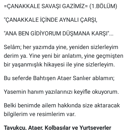
Genel
=ÇANAKKALE SAVAŞI GAZİMİZ= (1.BÖLÜM)
Asayiş
"ÇANAKKALE İÇİNDE AYNALI ÇARŞI,
Kültür - Sanat
"ANA BEN GİDİYORUM DÜŞMANA KARŞI"...
Selâm; her yazımda yine, yeniden sizlerleyim
Politika
derim ya. Yine yeni bir anlatım, yine geçmişten
Magazin
bir yaşanmışlık hikayesi ile yine sizlerleyim.
Çevre
Bu seferde Bahtışen Ataer Sanlıer ablamın;
Haberde İnsan
Yasemin hanım yazılarınızı keyifle okuyorum.
Belki benimde ailem hakkında size aktaracak
bilgilerim ve resimlerim var.
Tavukçu, Ataer, Kolbaşılar ve Yurtseverler