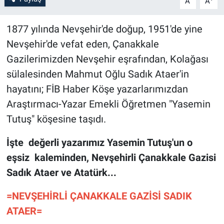
A
A
Bilim-Tek
1877 yılında Nevşehir'de doğup, 1951'de yine
Nevşehir'de vefat eden, Çanakkale
Teknoloji
Gazilerimizden Nevşehir eşrafından, Kolağası
sülalesinden Mahmut Oğlu Sadık Ataer'in
Röportaj
hayatını; FİB Haber Köşe yazarlarımızdan
Kayseri
Araştırmacı-Yazar Emekli Öğretmen "Yasemin
Tutuş" köşesine taşıdı.
Niğde
İşte değerli yazarımız Yasemin Tutuş'un o
Aksaray
eşsiz kaleminden, Nevşehirli Çanakkale Gazisi
Sadık Ataer ve Atatürk...
Kırşehir
=NEVŞEHİRLİ ÇANAKKALE GAZİSİ SADIK
Yerel
ATAER=