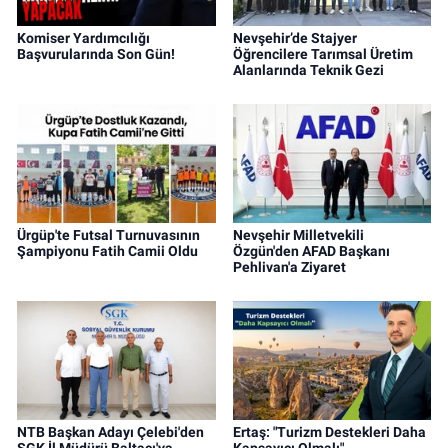
Komiser Yardımcılığı
Nevşehir’de Stajyer
Başvurularında Son Gün!
Öğrencilere Tarımsal Üretim
Alanlarında Teknik Gezi
Ürgüp'te Futsal Turnuvasının
Nevşehir Milletvekili
Şampiyonu Fatih Camii Oldu
Özgün'den AFAD Başkanı
Pehlivan'a Ziyaret
NTB Başkan Adayı Çelebi'den
Ertaş: "Turizm Destekleri Daha