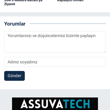
SGK İl Müdürü Baltacı'ya
Kapsayıcı Olmalı"
Ziyaret
Yorumlar
Gönder