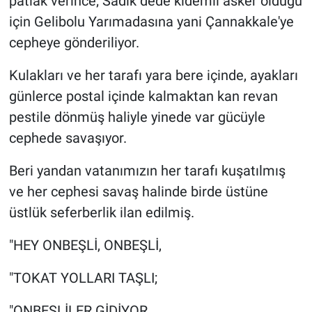
patlak verince; Sadık dede kıdemli asker olduğu
için Gelibolu Yarımadasına yani Çannakkale'ye
cepheye gönderiliyor.
Kulakları ve her tarafı yara bere içinde, ayakları
günlerce postal içinde kalmaktan kan revan
pestile dönmüş haliyle yinede var gücüyle
cephede savaşıyor.
Beri yandan vatanımızın her tarafı kuşatılmış
ve her cephesi savaş halinde birde üstüne
üstlük seferberlik ilan edilmiş.
"HEY ONBEŞLİ, ONBEŞLİ,
"TOKAT YOLLARI TAŞLI;
"ONBEŞLİLER GİDİYOR,