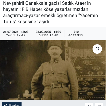
Nevşehirli Çanakkale gazisi Sadık Ataer'in
Sağlık
İlan - Duyuru- Mesaj
İlan - Duyuru- Mesaj
hayatını; FİB Haber köşe yazarlarımızdan
araştırmacı-yazar emekli öğretmen "Yasemin
Yerel
Türkiye Gündemi
Türkiye Gündemi
Tutuş" köşesine taşıdı.
21.07.2024 - 13:23
08.02.2025 - 14:30
710
Genel
Sizden Gelenler
Sizden Gelenler
YAYINLANMA
GÜNCELLEME
GÖSTERIM
Asayiş
Yaşam
Sağlık
Eğitim
Kültür
3.Sayfa
Medya
Paylaş
-
+