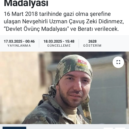
Madalyası
Sağlık
İlan - Duyuru- Mesaj
İlan - Duyuru- Mesaj
16 Mart 2018 tarihinde gazi olma şerefine
ulaşan Nevşehirli Uzman Çavuş Zeki Didinmez,
Yerel
Türkiye Gündemi
Türkiye Gündemi
“Devlet Övünç Madalyası" ve Beratı verilecek.
Genel
Sizden Gelenler
Sizden Gelenler
17.03.2025 - 00:46
18.03.2025 - 15:48
2628
YAYINLANMA
GÜNCELLEME
GÖSTERIM
Asayiş
Yaşam
Sağlık
Eğitim
Kültür
3.Sayfa
Medya