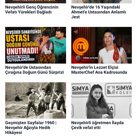
Nevşehirli Genç Öğrencinin
Nevşehir'de 16 Yaşındaki
Vefatı Yürekleri Dağladı
Ahmet'e Ustasından Anlamlı
Jest
Nevşehir'de Ustasından
Nevşehir'in Lezzet Elçisi
Çırağına Doğum Günü Sürprizi
MasterChef Ana Kadrosunda
Geçmişten Sayfalar 1960 |
Nevşehirli öğretmen İlayda
Nevşehir Ağzıyla Hedik
Çevik vefat etti
Hikâyesi