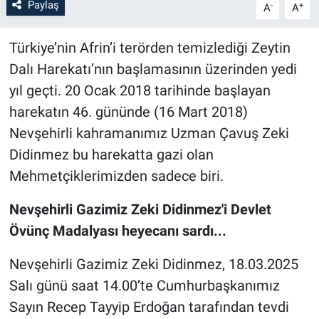
Paylaş
-
+
A
A
Bilim-Tek
Türkiye’nin Afrin’i terörden temizlediği Zeytin
Dalı Harekatı’nın başlamasının üzerinden yedi
Teknoloji
yıl geçti. 20 Ocak 2018 tarihinde başlayan
Röportaj
harekatın 46. gününde (16 Mart 2018)
Nevşehirli kahramanımız Uzman Çavuş Zeki
Kayseri
Didinmez bu harekatta gazi olan
Mehmetçiklerimizden sadece biri.
Niğde
Nevşehirli Gazimiz Zeki Didinmez'i Devlet
Aksaray
Övünç Madalyası heyecanı sardı...
Kırşehir
Nevşehirli Gazimiz Zeki Didinmez, 18.03.2025
Salı günü saat 14.00’te Cumhurbaşkanımız
Yerel
Sayın Recep Tayyip Erdoğan tarafından tevdi