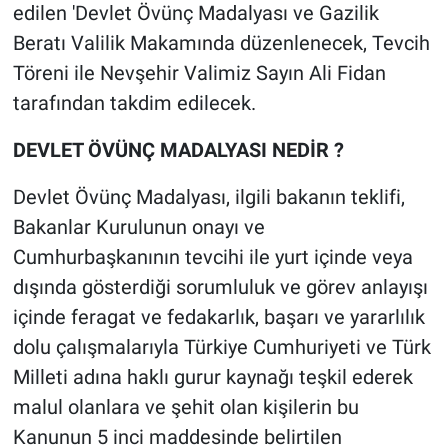
Genel
edilen 'Devlet Övünç Madalyası ve Gazilik
Beratı Valilik Makamında düzenlenecek, Tevcih
Asayiş
Töreni ile Nevşehir Valimiz Sayın Ali Fidan
tarafından takdim edilecek.
Kültür - Sanat
DEVLET ÖVÜNÇ MADALYASI NEDİR ?
Politika
Devlet Övünç Madalyası, ilgili bakanın teklifi,
Magazin
Bakanlar Kurulunun onayı ve
Cumhurbaşkanının tevcihi ile yurt içinde veya
Çevre
dışında gösterdiği sorumluluk ve görev anlayışı
Haberde İnsan
içinde feragat ve fedakarlık, başarı ve yararlılık
dolu çalışmalarıyla Türkiye Cumhuriyeti ve Türk
Milleti adına haklı gurur kaynağı teşkil ederek
malul olanlara ve şehit olan kişilerin bu
Kanunun 5 inci maddesinde belirtilen