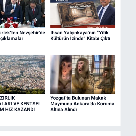
rlek’ten Nevşehir’de
İhsan Yalçınkaya’nın “Yitik
çıklamalar
Kültürün İzinde” Kitabı Çıktı
ZIRLIK
Yozgat’ta Bulunan Makak
LARI VE KENTSEL
Maymunu Ankara’da Koruma
M HIZ KAZANDI
Altına Alındı