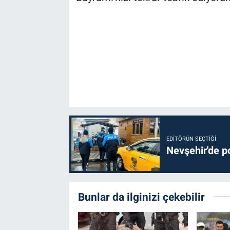
Genel
Asayiş
Kültür - Sanat
Politika
Magazin
Çevre
EDITÖRÜN SEÇTIĞI
Nevşehir'de po
Haberde İnsan
Bunlar da ilginizi çekebilir