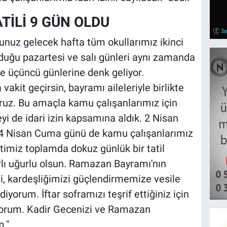
İLİ 9 GÜN OLDU
nuz gelecek hafta tüm okullarımız ikinci
n olduğu pazartesi ve salı günleri aynı zamanda
ve üçüncü günlerine denk geliyor.
vakit geçirsin, bayramı aileleriyle birlikte
yoruz. Bu amaçla kamu çalışanlarımız için
i de idari izin kapsamına aldık. 2 Nisan
4 Nisan Cuma günü de kamu çalışanlarımız
letimiz toplamda dokuz günlük bir tatil
ı uğurlu olsun. Ramazan Bayramı'nın
izi, kardeşliğimizi güçlendirmemize vesile
yorum. İftar soframızı teşrif ettiğiniz için
diyorum. Kadir Gecenizi ve Ramazan
m."