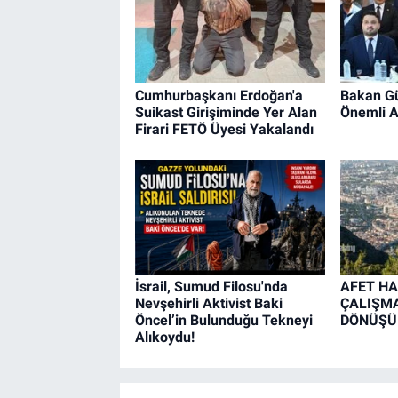
Cumhurbaşkanı Erdoğan'a
Bakan Gü
Suikast Girişiminde Yer Alan
Önemli A
Firari FETÖ Üyesi Yakalandı
İsrail, Sumud Filosu'nda
AFET HA
Nevşehirli Aktivist Baki
ÇALIŞMA
Öncel’in Bulunduğu Tekneyi
DÖNÜŞÜ
Alıkoydu!