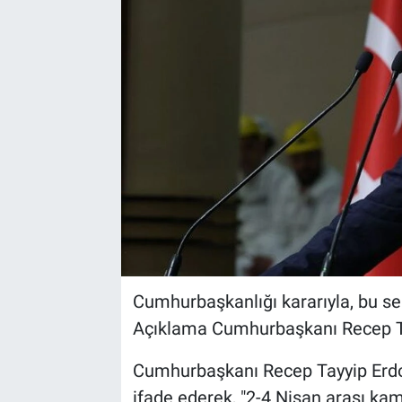
Sağlık
İlan - Duyuru- Mesaj
İlan - Duyuru- Mesaj
Yerel
Türkiye Gündemi
Türkiye Gündemi
Genel
Sizden Gelenler
Sizden Gelenler
Asayiş
Yaşam
Sağlık
Eğitim
Cumhurbaşkanlığı kararıyla, bu se
Kültür
Açıklama Cumhurbaşkanı Recep Ta
3.Sayfa
Cumhurbaşkanı Recep Tayyip Erdoğ
ifade ederek, "2-4 Nisan arası kamu
Medya