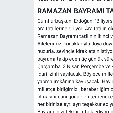
RAMAZAN BAYRAMI TAT
Bilim-Tek
Cumhurbaşkanı Erdoğan: "Biliyorsu
Teknoloji
ara tatillerine giriyor. Ara tatili
Ramazan Bayramı tatilinin ikinci 
Röportaj
Ailelerimiz, çocuklarıyla doya doya 
Kayseri
huzurla, sevinçle idrak etsin isti
bayramı takip eden üç günlük sürey
Niğde
Çarşamba, 3 Nisan Perşembe ve 
idari izinli sayılacak. Böylece mil
Aksaray
yapma imkânına kavuşacak. Hayırl
milletçe birliğimizi, beraberliğim
Kırşehir
olmasını canı gönülden temenni edi
Yerel
her birinize ayrı ayrı teşekkür e
Bayramı'nızı tekrar tebrik ediyoru