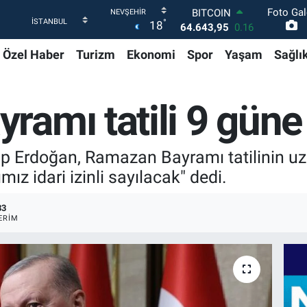
64.643,95
0.16
Foto Gal
DOLAR
°
18
47,6704
0
EURO
Özel Haber
Turizm
Ekonomi
Spor
Yaşam
Sağlı
55,0406
-0.08
STERLİN
64,2143
0
GRAM ALTIN
amı tatili 9 güne ç
6500.87
0.12
BİST100
13.799
70
Erdoğan, Ramazan Bayramı tatilinin uzatı
ız idari izinli sayılacak" dedi.
33
ERIM