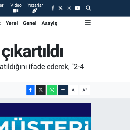
eri
Video
Yazarlar
k
Yerel
Genel
Asayiş
ıkartıldı
ldığını ifade ederek, "2-4
-
+
A
A