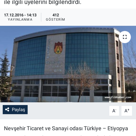
ile ilgili üyelerini bilgilendirdi.
Bilim-Tek
17.12.2016 - 14:13
412
YAYINLANMA
GÖSTERIM
Teknoloji
Röportaj
Kayseri
Niğde
Aksaray
Kırşehir
Paylaş
-
+
A
A
Yerel
Nevşehir Ticaret ve Sanayi odası Türkiye – Etiyopya