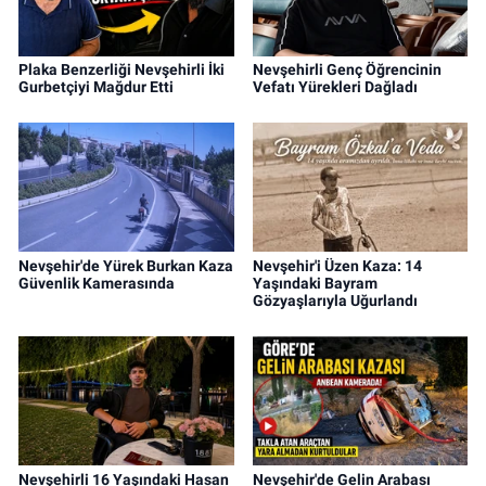
Plaka Benzerliği Nevşehirli İki
Nevşehirli Genç Öğrencinin
Gurbetçiyi Mağdur Etti
Vefatı Yürekleri Dağladı
Nevşehir'de Yürek Burkan Kaza
Nevşehir'i Üzen Kaza: 14
Güvenlik Kamerasında
Yaşındaki Bayram
Gözyaşlarıyla Uğurlandı
Nevşehirli 16 Yaşındaki Hasan
Nevşehir'de Gelin Arabası