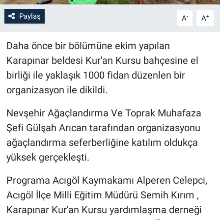
Paylaş
-
+
A
A
Bilim-Tek
Daha önce bir bölümüne ekim yapılan
Teknoloji
Karapınar beldesi Kur'an Kursu bahçesine el
Röportaj
birliği ile yaklaşık 1000 fidan düzenlen bir
organizasyon ile dikildi.
Kayseri
Nevşehir Ağaçlandırma Ve Toprak Muhafaza
Niğde
Şefi Gülşah Arıcan tarafından organizasyonu
ağaçlandırma seferberliğine katılım oldukça
Aksaray
yüksek gerçekleşti.
Kırşehir
Programa Acıgöl Kaymakamı Alperen Celepci,
Acıgöl İlçe Milli Eğitim Müdürü Semih Kırım ,
Yerel
Karapınar Kur'an Kursu yardımlaşma derneği