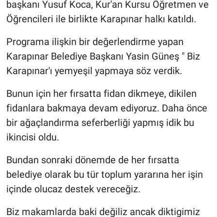
başkanı Yusuf Koca, Kur'an Kursu Öğretmen ve
Genel
Öğrencileri ile birlikte Karapınar halkı katıldı.
Asayiş
Programa ilişkin bir değerlendirme yapan
Kültür - Sanat
Karapınar Belediye Başkanı Yasin Güneş " Biz
Karapınar'ı yemyeşil yapmaya söz verdik.
Politika
Bunun için her fırsatta fidan dikmeye, dikilen
Magazin
fidanlara bakmaya devam ediyoruz. Daha önce
bir ağaçlandırma seferberliği yapmış idik bu
Çevre
ikincisi oldu.
Haberde İnsan
Bundan sonraki dönemde de her fırsatta
belediye olarak bu tür toplum yararına her işin
içinde olucaz destek vereceğiz.
Biz makamlarda baki değiliz ancak diktigimiz