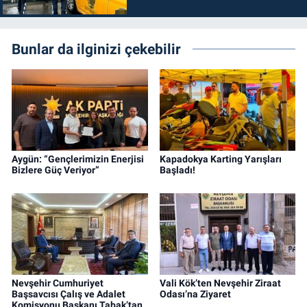
Bunlar da ilginizi çekebilir
Aygün: “Gençlerimizin Enerjisi
Kapadokya Karting Yarışları
Bizlere Güç Veriyor”
Başladı!
Nevşehir Cumhuriyet
Vali Kök’ten Nevşehir Ziraat
Başsavcısı Çalış ve Adalet
Odası’na Ziyaret
Komisyonu Başkanı Tabak’tan