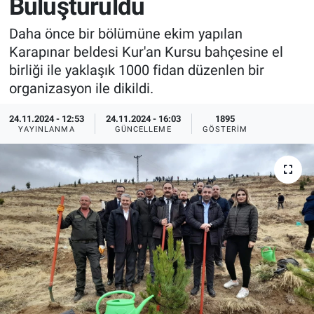
Buluşturuldu
Sağlık
İlan - Duyuru- Mesaj
İlan - Duyuru- Mesaj
Daha önce bir bölümüne ekim yapılan
Karapınar beldesi Kur'an Kursu bahçesine el
Yerel
Türkiye Gündemi
Türkiye Gündemi
birliği ile yaklaşık 1000 fidan düzenlen bir
organizasyon ile dikildi.
Genel
Sizden Gelenler
Sizden Gelenler
24.11.2024 - 12:53
24.11.2024 - 16:03
1895
YAYINLANMA
GÜNCELLEME
GÖSTERIM
Asayiş
Yaşam
Sağlık
Eğitim
Kültür
3.Sayfa
Medya