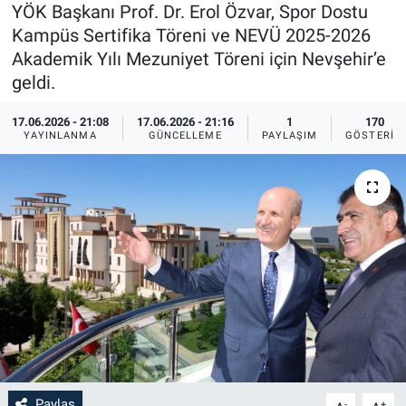
YÖK Başkanı Prof. Dr. Erol Özvar, Spor Dostu
Sağlık
İlan - Duyuru- Mesaj
İlan - Duyuru- Mesaj
Kampüs Sertifika Töreni ve NEVÜ 2025-2026
Akademik Yılı Mezuniyet Töreni için Nevşehir’e
Yerel
Türkiye Gündemi
Türkiye Gündemi
geldi.
17.06.2026 - 21:08
17.06.2026 - 21:16
1
170
Genel
Sizden Gelenler
Sizden Gelenler
YAYINLANMA
GÜNCELLEME
PAYLAŞIM
GÖSTERIM
Asayiş
Yaşam
Sağlık
Eğitim
Kültür
3.Sayfa
Medya
Paylaş
-
+