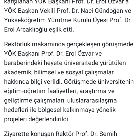
karşılanan YÖK Başkanı Prof. Dr. Erol Özvar’a
Genel
YÖK Başkan Vekili Prof. Dr. Naci Gündoğan ve
Asayiş
Yükseköğretim Yürütme Kurulu Üyesi Prof. Dr.
Erol Arcaklıoğlu eşlik etti.
Kültür - Sanat
Rektörlük makamında gerçekleşen görüşmede
Politika
YÖK Başkanı Prof. Dr. Erol Özvar ve
beraberindeki heyete üniversitede yürütülen
Magazin
akademik, bilimsel ve sosyal çalışmalar
hakkında bilgi verildi. Görüşmede üniversitenin
Çevre
eğitim-öğretim faaliyetleri, araştırma ve
Haberde İnsan
geliştirme çalışmaları, uluslararasılaşma
hedefleri ile bölgesel kalkınmaya yönelik
projeleri değerlendirildi.
Ziyarette konuşan Rektör Prof. Dr. Semih