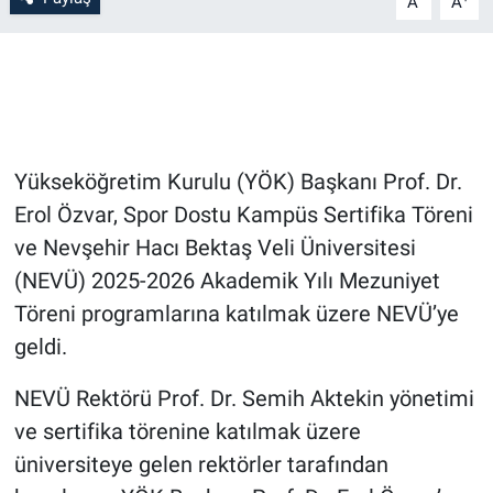
A
A
Bilim-Tek
Teknoloji
Röportaj
Yükseköğretim Kurulu (YÖK) Başkanı Prof. Dr.
Erol Özvar, Spor Dostu Kampüs Sertifika Töreni
Kayseri
ve Nevşehir Hacı Bektaş Veli Üniversitesi
Niğde
(NEVÜ) 2025-2026 Akademik Yılı Mezuniyet
Töreni programlarına katılmak üzere NEVÜ’ye
Aksaray
geldi.
Kırşehir
NEVÜ Rektörü Prof. Dr. Semih Aktekin yönetimi
ve sertifika törenine katılmak üzere
Yerel
üniversiteye gelen rektörler tarafından