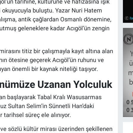
öl’ün tarihine, kültürüne ve hafızasına ışık
i okuyucuyla buluştu. Yazar Nuri Hatem
alışma, antik çağlardan Osmanlı dönemine,
tutmuş geleneklere kadar Acıgöl’ün zengin
irasını titiz bir çalışmayla kayıt altına alan
manın ötesine geçerek Acıgöl’ün ruhunu ve
yan önemli bir kaynak niteliği taşıyor.
ünümüze Uzanan Yolculuk
dan başlayarak Tabal Kralı Wasusarmas
z Sultan Selim’in Sünnetli Han’daki
 tarihsel süreç ele alınıyor.
r ve sözlü kültür mirası üzerinden şekillenen