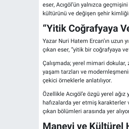
Genel
eser, Acıgöl’ün yalnızca geçmişini 
kültürünü ve değişen şehir kimliğini
Asayiş
“Yitik Coğrafyaya V
Kültür - Sanat
Yazar Nuri Hatem Ercan’ın uzun yıl
Politika
çıkan eser, “yitik bir coğrafyaya ve
Magazin
Çalışmada; yerel mimari dokular, 
yaşam tarzları ve modernleşmenin 
Çevre
çekici örneklerle anlatılıyor.
Haberde İnsan
Özellikle Acıgöl’e özgü yerel ağız 
hafızalarda yer etmiş karakterler v
çıkan bölümleri arasında yer alıyor
Manevi ve Kültürel 