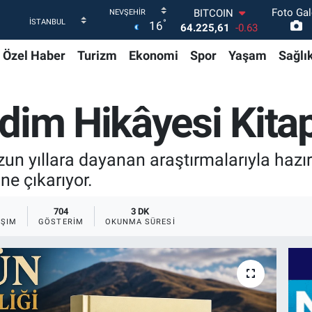
Foto Gal
DOLAR
°
16
47,7143
0.16
EURO
Özel Haber
Turizm
Ekonomi
Spor
Yaşam
Sağlı
55,0317
-0.02
STERLİN
64,2463
0.07
GRAM ALTIN
dim Hikâyesi Kitap
6510.40
0.45
BİST100
13.799
70
n yıllara dayanan araştırmalarıyla hazırla
BITCOIN
64.225,61
-0.63
ne çıkarıyor.
704
3 DK
AŞIM
GÖSTERIM
OKUNMA SÜRESI