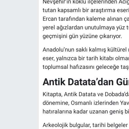
Nevşehir’in köklü ilçelerinden Acıg
tutan kapsamlı bir araştırma eser
Bilim-Tek
Ercan tarafından kaleme alınan ç
yerel ağızlardan unutulmaya yüz 
Teknoloji
geçmişini gün yüzüne çıkarıyor.
Röportaj
Anadolu’nun saklı kalmış kültürel m
eser, yalnızca bir tarih kitabı ol
Kayseri
toplumsal hafızasını geleceğe taşı
Niğde
Antik Datata’dan G
Aksaray
Kitapta, Antik Datata ve Dobada’
Kırşehir
dönemine, Osmanlı izlerinden Yavu
hatıralarına kadar uzanan geniş bir
Yerel
Arkeolojik bulgular, tarihi belgele