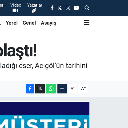
eri
Video
Yazarlar
k
Yerel
Genel
Asayiş
laştı!
dığı eser, Acıgöl’ün tarihini
-
+
A
A