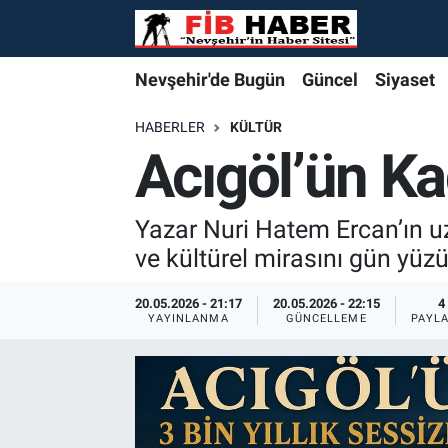
Foto Galeri
Nevşehir'de Bugün
Nevşehir'de Bugün
Nevşehir'de Bugün
Nöbetçi Eczaneler
Nevşehir'de Bugün
Güncel
Siyaset
Video
Güncel
Güncel
Güncel
Hava Durumu
HABERLER
KÜLTÜR
Acıgöl’ün Ka
Yazarlar
Siyaset
Siyaset
Siyaset
Trafik Durumu
Yazar Nuri Hatem Ercan’ın uzu
Özel Haber
Özel Haber
Özel Haber
Süper Lig Puan Durumu ve Fikstür
ve kültürel mirasını gün yüzü
Turizm
Turizm
Turizm
Tüm Manşetler
20.05.2026 - 21:17
20.05.2026 - 22:15
4
YAYINLANMA
GÜNCELLEME
PAYL
Ekonomi
Ekonomi
Ekonomi
Son Dakika Haberleri
Spor
Spor
Spor
Haber Arşivi
Yaşam
Gündem
Gündem