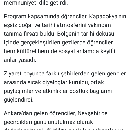
memnuniyeti dile getirdi.
Genel
Program kapsamında öğrenciler, Kapadokya’nın
Asayiş
eşsiz doğal ve tarihi atmosferini yakından
Kültür - Sanat
tanıma fırsatı buldu. Bölgenin tarihi dokusu
içinde gerçekleştirilen gezilerde öğrenciler,
Politika
hem kültürel hem de sosyal anlamda keyifli
anlar yaşadı.
Magazin
Ziyaret boyunca farklı şehirlerden gelen gençler
Çevre
arasında sıcak diyaloglar kuruldu, ortak
paylaşımlar ve etkinlikler dostluk bağlarını
Haberde İnsan
güçlendirdi.
Ankara’dan gelen öğrenciler, Nevşehir’de
geçirdikleri günü unutulmaz olarak