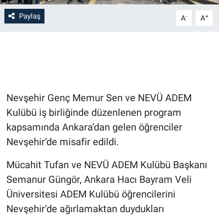
Paylaş
-
+
A
A
Bilim-Tek
Teknoloji
Röportaj
Nevşehir Genç Memur Sen ve NEVÜ ADEM
Kayseri
Kulübü iş birliğinde düzenlenen program
Niğde
kapsamında Ankara’dan gelen öğrenciler
Nevşehir’de misafir edildi.
Aksaray
Mücahit Tufan ve NEVÜ ADEM Kulübü Başkanı
Kırşehir
Semanur Güngör, Ankara Hacı Bayram Veli
Üniversitesi ADEM Kulübü öğrencilerini
Yerel
Nevşehir’de ağırlamaktan duydukları