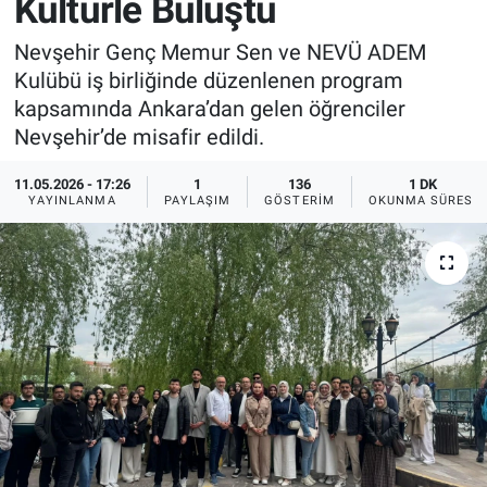
Kültürle Buluştu
Sağlık
İlan - Duyuru- Mesaj
İlan - Duyuru- Mesaj
Nevşehir Genç Memur Sen ve NEVÜ ADEM
Kulübü iş birliğinde düzenlenen program
Yerel
Türkiye Gündemi
Türkiye Gündemi
kapsamında Ankara’dan gelen öğrenciler
Nevşehir’de misafir edildi.
Genel
Sizden Gelenler
Sizden Gelenler
11.05.2026 - 17:26
1
136
1 DK
YAYINLANMA
PAYLAŞIM
GÖSTERIM
OKUNMA SÜRESI
Asayiş
Yaşam
Sağlık
Eğitim
Kültür
3.Sayfa
Medya