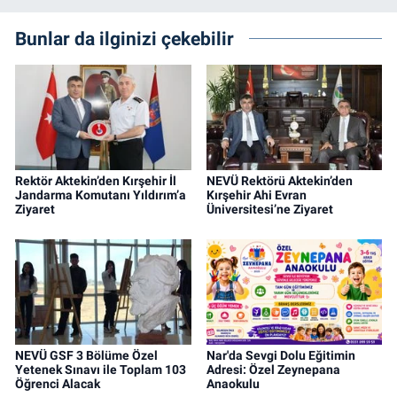
Bunlar da ilginizi çekebilir
Rektör Aktekin’den Kırşehir İl
NEVÜ Rektörü Aktekin’den
Jandarma Komutanı Yıldırım’a
Kırşehir Ahi Evran
Ziyaret
Üniversitesi’ne Ziyaret
NEVÜ GSF 3 Bölüme Özel
Nar'da Sevgi Dolu Eğitimin
Yetenek Sınavı ile Toplam 103
Adresi: Özel Zeynepana
Öğrenci Alacak
Anaokulu