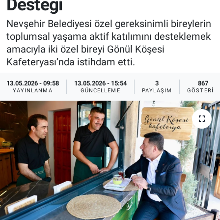
Desteği
Sağlık
İlan - Duyuru- Mesaj
İlan - Duyuru- Mesaj
Nevşehir Belediyesi özel gereksinimli bireylerin
toplumsal yaşama aktif katılımını desteklemek
Yerel
Türkiye Gündemi
Türkiye Gündemi
amacıyla iki özel bireyi Gönül Köşesi
Kafeteryası’nda istihdam etti.
Genel
Sizden Gelenler
Sizden Gelenler
13.05.2026 - 09:58
13.05.2026 - 15:54
3
867
YAYINLANMA
GÜNCELLEME
PAYLAŞIM
GÖSTERIM
Asayiş
Yaşam
Sağlık
Eğitim
Kültür
3.Sayfa
Medya