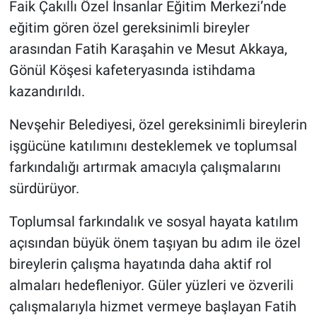
Faik Çakıllı Özel İnsanlar Eğitim Merkezi’nde
Genel
eğitim gören özel gereksinimli bireyler
Asayiş
arasından Fatih Karaşahin ve Mesut Akkaya,
Gönül Köşesi kafeteryasında istihdama
Kültür - Sanat
kazandırıldı.
Politika
Nevşehir Belediyesi, özel gereksinimli bireylerin
işgücüne katılımını desteklemek ve toplumsal
Magazin
farkındalığı artırmak amacıyla çalışmalarını
Çevre
sürdürüyor.
Toplumsal farkındalık ve sosyal hayata katılım
Haberde İnsan
açısından büyük önem taşıyan bu adım ile özel
bireylerin çalışma hayatında daha aktif rol
almaları hedefleniyor. Güler yüzleri ve özverili
çalışmalarıyla hizmet vermeye başlayan Fatih