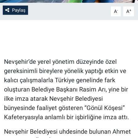
Paylaş
-
+
A
A
Bilim-Tek
Teknoloji
Röportaj
Nevşehir’de yerel yönetim düzeyinde özel
Kayseri
gereksinimli bireylere yönelik yaptığı etkin ve
Niğde
kalıcı çalışmalarla Türkiye genelinde fark
oluşturan Belediye Başkanı Rasim Arı, yine bir
Aksaray
ilke imza atarak Nevşehir Belediyesi
bünyesinde faaliyet gösteren “Gönül Köşesi”
Kırşehir
Kafeteryasıyla anlamlı bir işbirliğine imza attı.
Yerel
Nevşehir Belediyesi uhdesinde bulunan Ahmet