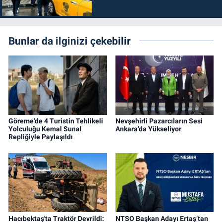
Bunlar da ilginizi çekebilir
Göreme’de 4 Turistin Tehlikeli
Nevşehirli Pazarcıların Sesi
Yolculuğu Kemal Sunal
Ankara’da Yükseliyor
Repliğiyle Paylaşıldı
Hacıbektaş'ta Traktör Devrildi:
NTSO Başkan Adayı Ertaş’tan