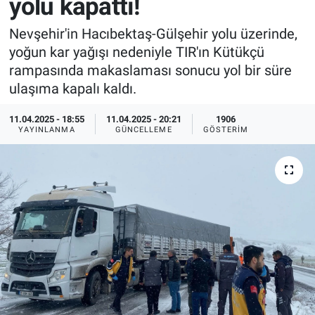
yolu kapattı!
Sağlık
İlan - Duyuru- Mesaj
İlan - Duyuru- Mesaj
Nevşehir'in Hacıbektaş-Gülşehir yolu üzerinde,
yoğun kar yağışı nedeniyle TIR'ın Kütükçü
Yerel
Türkiye Gündemi
Türkiye Gündemi
rampasında makaslaması sonucu yol bir süre
ulaşıma kapalı kaldı.
Genel
Sizden Gelenler
Sizden Gelenler
11.04.2025 - 18:55
11.04.2025 - 20:21
1906
YAYINLANMA
GÜNCELLEME
GÖSTERIM
Asayiş
Yaşam
Sağlık
Eğitim
Kültür
3.Sayfa
Medya