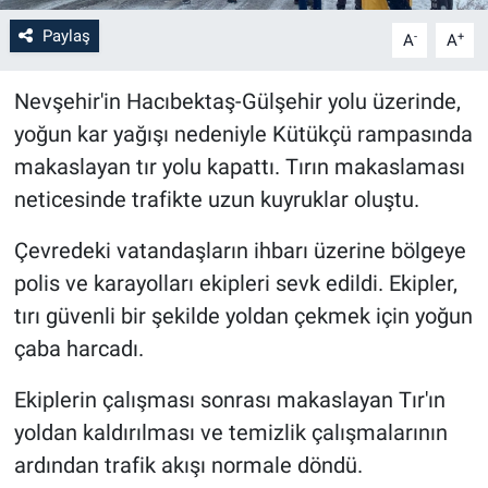
Paylaş
-
+
A
A
Bilim-Tek
Nevşehir'in Hacıbektaş-Gülşehir yolu üzerinde,
Teknoloji
yoğun kar yağışı nedeniyle Kütükçü rampasında
Röportaj
makaslayan tır yolu kapattı. Tırın makaslaması
neticesinde trafikte uzun kuyruklar oluştu.
Kayseri
Çevredeki vatandaşların ihbarı üzerine bölgeye
Niğde
polis ve karayolları ekipleri sevk edildi. Ekipler,
tırı güvenli bir şekilde yoldan çekmek için yoğun
Aksaray
çaba harcadı.
Kırşehir
Ekiplerin çalışması sonrası makaslayan Tır'ın
yoldan kaldırılması ve temizlik çalışmalarının
Yerel
ardından trafik akışı normale döndü.