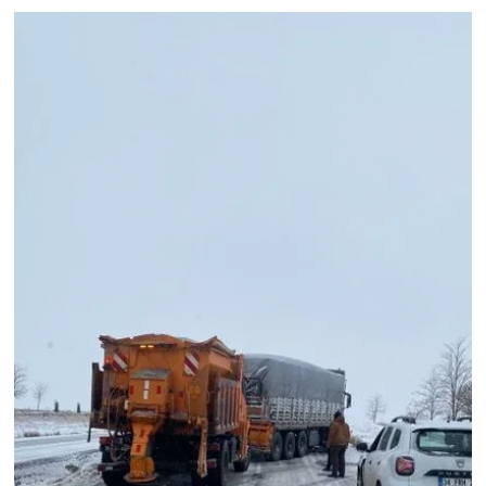
Genel
Asayiş
Kültür - Sanat
Politika
Magazin
Çevre
Haberde İnsan