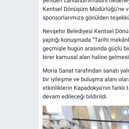
yeniden canlandırılmasını hedefle
Genel
Kentsel Dönüşüm Müdürlüğü’ne ve 
Asayiş
sponsorlarımıza gönülden teşekkür 
Nevşehir Belediyesi Kentsel Dönü
Kültür - Sanat
yaptığı konuşmada “Tarihi mekânl
Politika
geçmişle bugün arasında güçlü bi
birer kamusal alan haline gelmesi
Magazin
Moria Sanat tarafından sanatı yaln
Çevre
bir iyileşme ve buluşma alanı olar
etkinliklerin Kapadokya’nın farkl
Haberde İnsan
devam edileceği bildirildi.