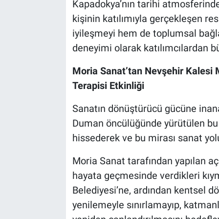
Kapadokya’nın tarihi atmosferind
kişinin katılımıyla gerçekleşen re
Bilim-Tek
iyileşmeyi hem de toplumsal bağla
deneyimi olarak katılımcılardan bü
Teknoloji
Moria Sanat’tan Nevşehir Kalesi 
Röportaj
Terapisi Etkinliği
Kayseri
Sanatın dönüştürücü gücüne inan
Duman öncülüğünde yürütülen bu e
Niğde
hissederek ve bu mirası sanat yolu
Aksaray
Moria Sanat tarafından yapılan a
Kırşehir
hayata geçmesinde verdikleri kıym
Belediyesi’ne, ardından kentsel dö
Yerel
yenilemeyle sınırlamayıp, katmanla