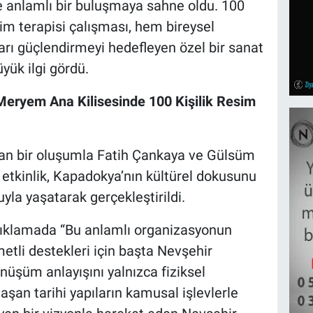
e anlamlı bir buluşmaya sahne oldu. 100
sim terapisi çalışması, hem bireysel
rı güçlendirmeyi hedefleyen özel bir sanat
yük ilgi gördü.
Meryem Ana Kilisesinde 100 Kişilik Resim
an bir oluşumla Fatih Çankaya ve Gülsüm
tkinlik, Kapadokya’nın kültürel dokusunu
yla yaşatarak gerçekleştirildi.
çıklamada “Bu anlamlı organizasyonun
etli destekleri için başta Nevşehir
nüşüm anlayışını yalnızca fiziksel
şan tarihi yapıların kamusal işlevlerle