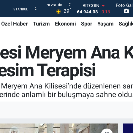
Foto Gal
DOLAR
°
29
47,7436
0.18
EURO
Özel Haber
Turizm
Ekonomi
Spor
Yaşam
Sağlı
55,2510
0.32
STERLİN
64,4811
0.38
GRAM ALTIN
lesi Meryem Ana K
6660.55
0.03
BİST100
13.779
-14
Resim Terapisi
BITCOIN
64.944,08
-0.18
 Meryem Ana Kilisesi’nde düzenlenen sanat
erinde anlamlı bir buluşmaya sahne oldu