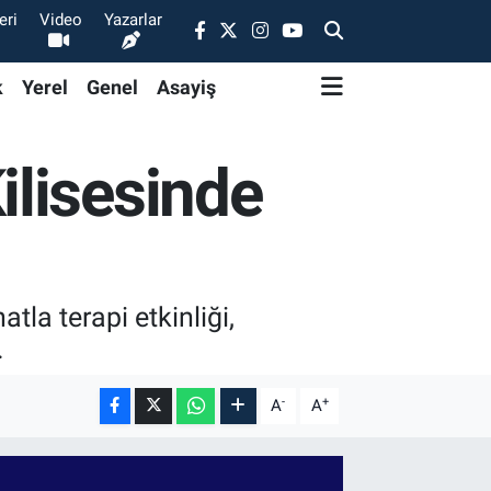
eri
Video
Yazarlar
k
Yerel
Genel
Asayiş
ilisesinde
la terapi etkinliği,
.
-
+
A
A