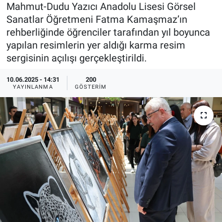
Mahmut-Dudu Yazıcı Anadolu Lisesi Görsel
Sağlık
İlan - Duyuru- Mesaj
İlan - Duyuru- Mesaj
Sanatlar Öğretmeni Fatma Kamaşmaz’ın
rehberliğinde öğrenciler tarafından yıl boyunca
Yerel
Türkiye Gündemi
Türkiye Gündemi
yapılan resimlerin yer aldığı karma resim
sergisinin açılışı gerçekleştirildi.
Genel
Sizden Gelenler
Sizden Gelenler
10.06.2025 - 14:31
200
YAYINLANMA
GÖSTERIM
Asayiş
Yaşam
Sağlık
Eğitim
Kültür
3.Sayfa
Medya