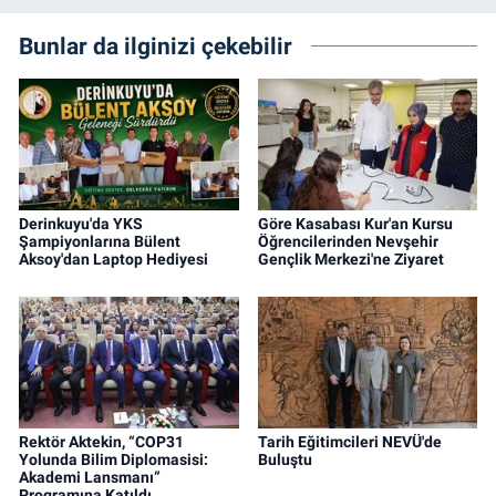
Bunlar da ilginizi çekebilir
Derinkuyu'da YKS
Göre Kasabası Kur'an Kursu
Şampiyonlarına Bülent
Öğrencilerinden Nevşehir
Aksoy'dan Laptop Hediyesi
Gençlik Merkezi'ne Ziyaret
Rektör Aktekin, “COP31
Tarih Eğitimcileri NEVÜ'de
Yolunda Bilim Diplomasisi:
Buluştu
Akademi Lansmanı”
Programına Katıldı