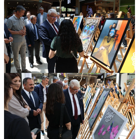
Genel
Asayiş
Kültür - Sanat
Politika
Magazin
Çevre
Haberde İnsan