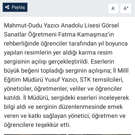
Paylaş
-
+
A
A
Bilim-Tek
Mahmut-Dudu Yazıcı Anadolu Lisesi Görsel
Teknoloji
Sanatlar Öğretmeni Fatma Kamaşmaz’ın
rehberliğinde öğrenciler tarafından yıl boyunca
Röportaj
yapılan resimlerin yer aldığı karma resim
Kayseri
sergisinin açılışı gerçekleştirildi. Eserlerin
büyük beğeni topladığı serginin açılışına; İl Millî
Niğde
Eğitim Müdürü Yusuf Yazıcı, STK temsilcileri,
yöneticiler, öğretmenler, veliler ve öğrenciler
Aksaray
katıldı. İl Müdürü, sergideki eserleri inceleyerek
bilgi aldı ve serginin düzenlenmesinde emek
Kırşehir
veren ve katkı sağlayan yönetici, öğretmen ve
Yerel
öğrencilere teşekkür etti.