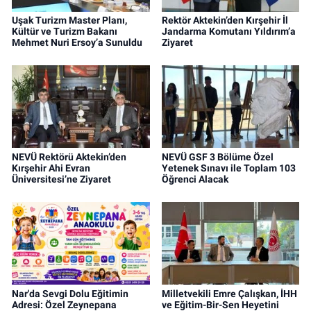
Uşak Turizm Master Planı,
Rektör Aktekin’den Kırşehir İl
Kültür ve Turizm Bakanı
Jandarma Komutanı Yıldırım’a
Mehmet Nuri Ersoy’a Sunuldu
Ziyaret
NEVÜ Rektörü Aktekin’den
NEVÜ GSF 3 Bölüme Özel
Kırşehir Ahi Evran
Yetenek Sınavı ile Toplam 103
Üniversitesi’ne Ziyaret
Öğrenci Alacak
Nar'da Sevgi Dolu Eğitimin
Milletvekili Emre Çalışkan, İHH
Adresi: Özel Zeynepana
ve Eğitim-Bir-Sen Heyetini