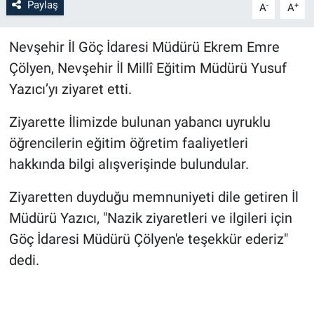
Paylaş
-
+
A
A
Bilim-Tek
Nevşehir İl Göç İdaresi Müdürü Ekrem Emre
Çölyen, Nevşehir İl Millî Eğitim Müdürü Yusuf
Teknoloji
Yazıcı’yı ziyaret etti.
Röportaj
Ziyarette İlimizde bulunan yabancı uyruklu
Kayseri
öğrencilerin eğitim öğretim faaliyetleri
hakkında bilgi alışverişinde bulundular.
Niğde
Ziyaretten duyduğu memnuniyeti dile getiren İl
Aksaray
Müdürü Yazıcı, "Nazik ziyaretleri ve ilgileri için
Göç İdaresi Müdürü Çölyen'e teşekkür ederiz"
Kırşehir
dedi.
Yerel