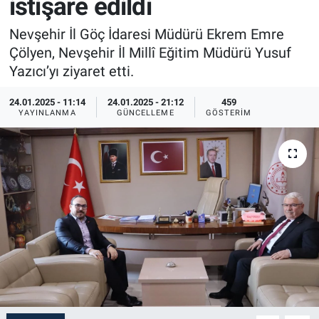
istişare edildi
Sağlık
İlan - Duyuru- Mesaj
İlan - Duyuru- Mesaj
Nevşehir İl Göç İdaresi Müdürü Ekrem Emre
Çölyen, Nevşehir İl Millî Eğitim Müdürü Yusuf
Yerel
Türkiye Gündemi
Türkiye Gündemi
Yazıcı’yı ziyaret etti.
Genel
Sizden Gelenler
Sizden Gelenler
24.01.2025 - 11:14
24.01.2025 - 21:12
459
YAYINLANMA
GÜNCELLEME
GÖSTERIM
Asayiş
Yaşam
Sağlık
Eğitim
Kültür
3.Sayfa
Medya