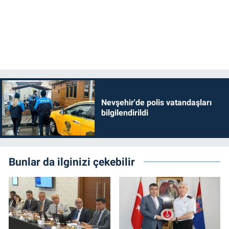
Genel
Asayiş
Kültür - Sanat
Politika
Nevşehir'de polis vatandaşları
Magazin
bilgilendirildi
Çevre
Haberde İnsan
Bunlar da ilginizi çekebilir