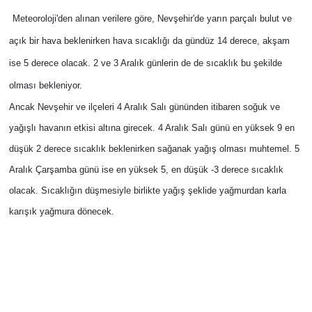
Meteoroloji'den alınan verilere göre, Nevşehir'de yarın parçalı bulut ve
Bilim-Tek
açık bir hava beklenirken hava sıcaklığı da gündüz 14 derece, akşam
ise 5 derece olacak. 2 ve 3 Aralık günlerin de de sıcaklık bu şekilde
Teknoloji
olması bekleniyor.
Röportaj
Ancak Nevşehir ve ilçeleri 4 Aralık Salı gününden itibaren soğuk ve
yağışlı havanın etkisi altına girecek. 4 Aralık Salı günü en yüksek 9 en
Kayseri
düşük 2 derece sıcaklık beklenirken sağanak yağış olması muhtemel. 5
Aralık Çarşamba günü ise en yüksek 5, en düşük -3 derece sıcaklık
Niğde
olacak. Sıcaklığın düşmesiyle birlikte yağış şeklide yağmurdan karla
Aksaray
karışık yağmura dönecek.
Kırşehir
Yerel