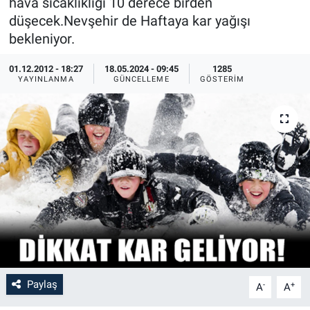
hava sıcaklıklığı 10 derece birden
düşecek.Nevşehir de Haftaya kar yağışı
Sağlık
İlan - Duyuru- Mesaj
İlan - Duyuru- Mesaj
bekleniyor.
Yerel
Türkiye Gündemi
Türkiye Gündemi
01.12.2012 - 18:27
18.05.2024 - 09:45
1285
YAYINLANMA
GÜNCELLEME
GÖSTERIM
Genel
Sizden Gelenler
Sizden Gelenler
Asayiş
Yaşam
Sağlık
Eğitim
Kültür
3.Sayfa
Paylaş
-
+
A
A
Medya