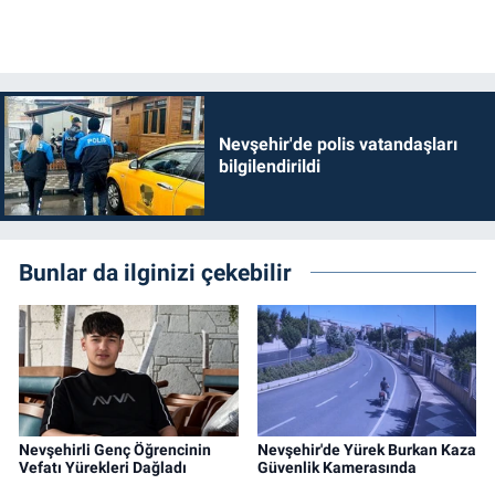
Genel
Asayiş
Kültür - Sanat
Nevşehir'de polis vatandaşları
bilgilendirildi
Politika
Magazin
Bunlar da ilginizi çekebilir
Çevre
Haberde İnsan
Nevşehirli Genç Öğrencinin
Nevşehir'de Yürek Burkan Kaza
Vefatı Yürekleri Dağladı
Güvenlik Kamerasında