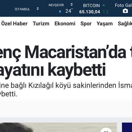
Foto Gal
DOLAR
°
24
47,7106
0.17
EURO
Özel Haber
Turizm
Ekonomi
Spor
Yaşam
Sağlı
55,1652
0.27
STERLİN
64,4046
0.35
GRAM ALTIN
enç Macaristan’da t
6648.99
2.59
BİST100
13.773
-19
yatını kaybetti
BITCOIN
65.130,04
1.2
ine bağlı Kızılağıl köyü sakinlerinden İs
betti.