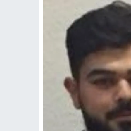
Genel
Asayiş
Kültür - Sanat
Politika
Magazin
Çevre
Haberde İnsan