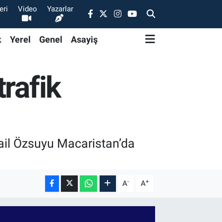
eri
Video
Yazarlar
k
Yerel
Genel
Asayiş
rafik
mail Özsuyu Macaristan’da
-
+
A
A