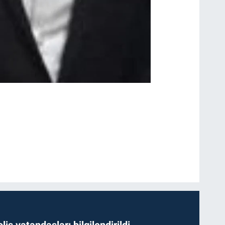
lis vatandaşları bilgilendirildi