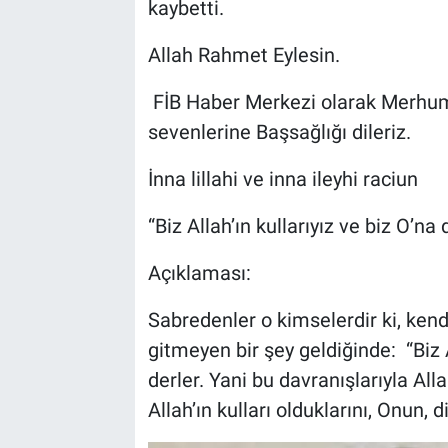
kaybetti.
Bilim-Tek
Allah Rahmet Eylesin.
Teknoloji
FİB Haber Merkezi olarak Merhuma
sevenlerine Başsağlığı dileriz.
Röportaj
İnna lillahi ve inna ileyhi raciun
Kayseri
“Biz Allah’ın kullarıyız ve biz O’na
Niğde
Açıklaması:
Aksaray
Sabredenler o kimselerdir ki, kendi
gitmeyen bir şey geldiğinde: “Biz A
Kırşehir
derler. Yani bu davranışlarıyla All
Yerel
Allah’ın kulları olduklarını, Onun, 