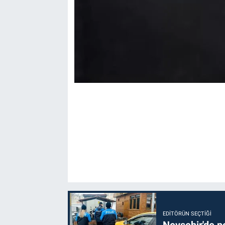
EDITÖRÜN SEÇTIĞI
Nevşehir'de po