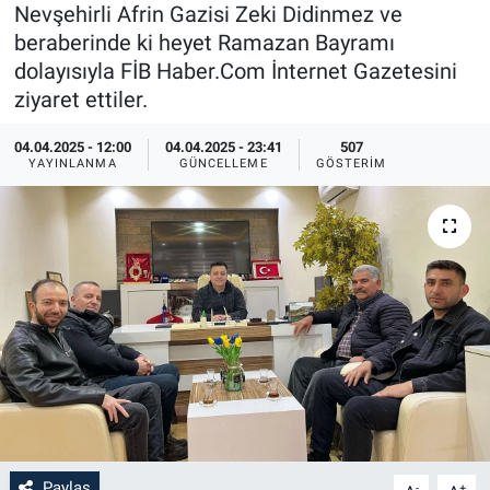
Nevşehirli Afrin Gazisi Zeki Didinmez ve
Sağlık
İlan - Duyuru- Mesaj
İlan - Duyuru- Mesaj
beraberinde ki heyet Ramazan Bayramı
dolayısıyla FİB Haber.Com İnternet Gazetesini
Yerel
Türkiye Gündemi
Türkiye Gündemi
ziyaret ettiler.
04.04.2025 - 12:00
04.04.2025 - 23:41
507
Genel
Sizden Gelenler
Sizden Gelenler
YAYINLANMA
GÜNCELLEME
GÖSTERIM
Asayiş
Yaşam
Sağlık
Eğitim
Kültür
3.Sayfa
Medya
Paylaş
-
+