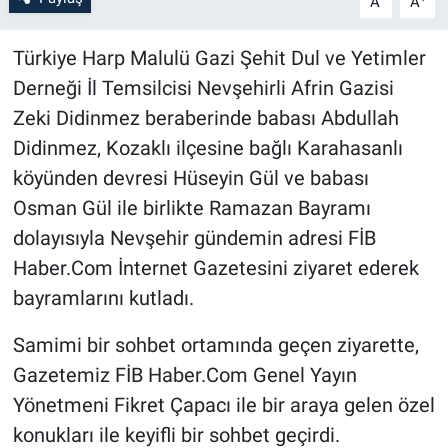
A
A
Bilim-Tek
Türkiye Harp Malulü Gazi Şehit Dul ve Yetimler
Derneği İl Temsilcisi Nevşehirli Afrin Gazisi
Teknoloji
Zeki Didinmez beraberinde babası Abdullah
Didinmez, Kozaklı ilçesine bağlı Karahasanlı
Röportaj
köyünden devresi Hüseyin Gül ve babası
Kayseri
Osman Gül ile birlikte Ramazan Bayramı
dolayısıyla Nevşehir gündemin adresi FİB
Niğde
Haber.Com İnternet Gazetesini ziyaret ederek
bayramlarını kutladı.
Aksaray
Samimi bir sohbet ortamında geçen ziyarette,
Kırşehir
Gazetemiz FİB Haber.Com Genel Yayın
Yönetmeni Fikret Çapacı ile bir araya gelen özel
Yerel
konukları ile keyifli bir sohbet geçirdi.