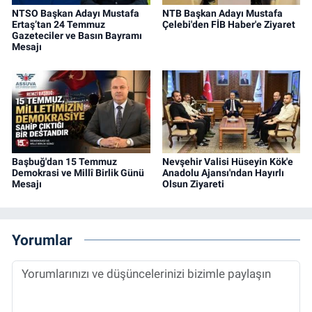
NTSO Başkan Adayı Mustafa
NTB Başkan Adayı Mustafa
Ertaş’tan 24 Temmuz
Çelebi'den FİB Haber'e Ziyaret
Gazeteciler ve Basın Bayramı
Mesajı
Başbuğ'dan 15 Temmuz
Nevşehir Valisi Hüseyin Kök'e
Demokrasi ve Millî Birlik Günü
Anadolu Ajansı'ndan Hayırlı
Mesajı
Olsun Ziyareti
Yorumlar