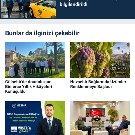
bilgilendirildi
Bunlar da ilginizi çekebilir
Gülşehir'de Anadolu'nun
Nevşehir Bağlarında Üzümler
Binlerce Yıllık Hikâyeleri
Renklenmeye Başladı
Konuşuldu