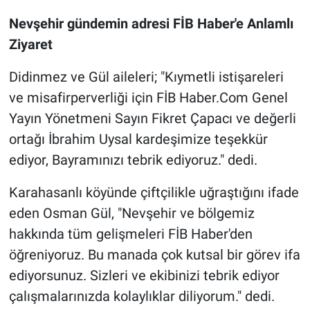
Genel
Nevşehir gündemin adresi FİB Haber'e Anlamlı
Asayiş
Ziyaret
Didinmez ve Gül aileleri; "Kıymetli istişareleri
Kültür - Sanat
ve misafirperverliği için FİB Haber.Com Genel
Politika
Yayın Yönetmeni Sayın Fikret Çapacı ve değerli
ortağı İbrahim Uysal kardeşimize teşekkür
Magazin
ediyor, Bayramınızı tebrik ediyoruz." dedi.
Çevre
Karahasanlı köyünde çiftçilikle uğraştığını ifade
eden Osman Gül, "Nevşehir ve bölgemiz
Haberde İnsan
hakkında tüm gelişmeleri FİB Haber'den
öğreniyoruz. Bu manada çok kutsal bir görev ifa
ediyorsunuz. Sizleri ve ekibinizi tebrik ediyor
çalışmalarınızda kolaylıklar diliyorum." dedi.