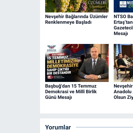
Nevşehir Bağlarında Üzümler
NTSO Ba
Renklenmeye Başladı
Ertaş’ta
Gazeteci
Mesajı
Başbuğ'dan 15 Temmuz
Nevşehir
Demokrasi ve Millî Birlik
Anadolu 
Günü Mesajı
Olsun Ziy
Yorumlar