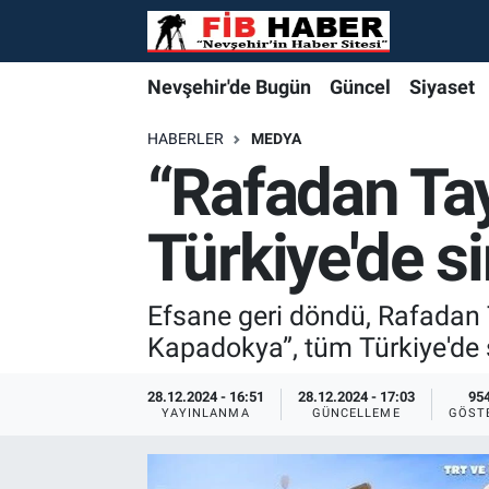
Foto Galeri
Nevşehir'de Bugün
Nevşehir'de Bugün
Nevşehir'de Bugün
Nöbetçi Eczaneler
Nevşehir'de Bugün
Güncel
Siyaset
Video
Güncel
Güncel
Güncel
Hava Durumu
HABERLER
MEDYA
“Rafadan Ta
Yazarlar
Siyaset
Siyaset
Siyaset
Trafik Durumu
Türkiye'de s
Özel Haber
Özel Haber
Özel Haber
Süper Lig Puan Durumu ve Fikstür
Turizm
Turizm
Turizm
Tüm Manşetler
Efsane geri döndü, Rafadan 
Kapadokya”, tüm Türkiye'de
Ekonomi
Ekonomi
Ekonomi
Son Dakika Haberleri
28.12.2024 - 16:51
28.12.2024 - 17:03
95
YAYINLANMA
GÜNCELLEME
GÖST
Spor
Spor
Spor
Haber Arşivi
Yaşam
Gündem
Gündem