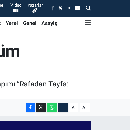
eri
Video
Yazarlar
k
Yerel
Genel
Asayiş
tüm
apımı “Rafadan Tayfa:
-
+
A
A