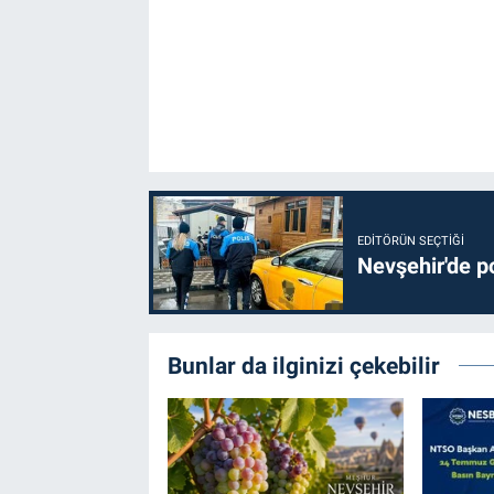
EDITÖRÜN SEÇTIĞI
Nevşehir'de po
Bunlar da ilginizi çekebilir