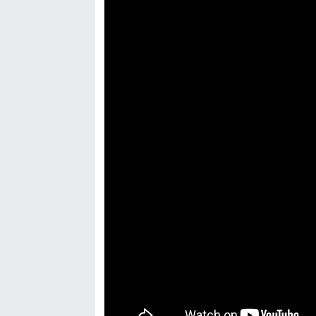
Genel
Asayiş
Kültür - Sanat
Politika
Magazin
Çevre
Haberde İnsan