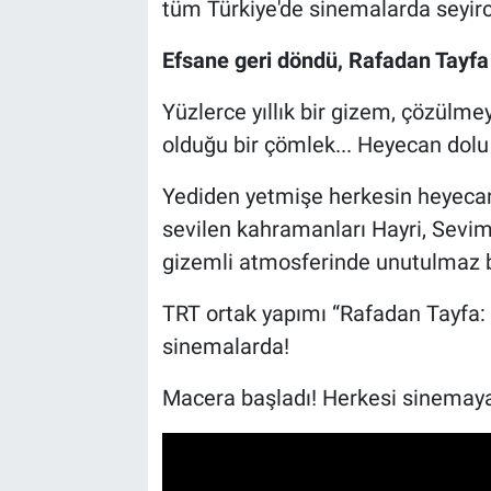
tüm Türkiye'de sinemalarda seyirc
Bilim-Tek
Efsane geri döndü, Rafadan Tayfa
Teknoloji
Yüzlerce yıllık bir gizem, çözülm
olduğu bir çömlek... Heyecan dolu 
Röportaj
Yediden yetmişe herkesin heyecan
Kayseri
sevilen kahramanları Hayri, Sevim
gizemli atmosferinde unutulmaz b
Niğde
TRT ortak yapımı “Rafadan Tayfa:
Aksaray
sinemalarda!
Kırşehir
Macera başladı! Herkesi sinemaya
Yerel