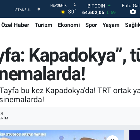
64.602,05
0.69
Foto Gal
°
30
DOLAR
47,5986
0.06
Özel Haber
Turizm
Ekonomi
Spor
Yaşam
Sağlı
EURO
55,0700
0.1
STERLİN
64,2438
0.21
yfa: Kapadokya”, 
GRAM ALTIN
6513.94
0.32
BİST100
inemalarda!
13.768
48
Tayfa bu kez Kapadokya'da! TRT ortak y
 sinemalarda!
44
ERIM