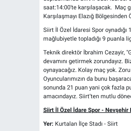
saat:14:00'te karşılaşacak. Maç gü
Karşılaşmayı Elazığ Bölgesinden 
Siirt İl Özel İdaresi Spor oynadığı
mağlubiyetle topladığı 9 puanla l
Teknik direktör İbrahim Cezayir, "
devamını getirmek zorundayız. Bizi
oynayacağız. Kolay maç yok. Zoru ç
Oyuncularımızın da bunu başaracak
sonunda 21 puan yani çok fazla p
amacındayız. Siirt’ten mutlu döne
Siirt İl Özel İdare Spor - Nevşehi
Yer:
Kurtalan İlçe Stadı - Siirt