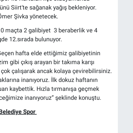
nü Siirt'te sağanak yağış bekleniyor.
Ömer Şivka yönetecek.
 10 maçta 2 galibiyet 3 beraberlik ve 4
igde 12.sırada bulunuyor.
Geçen hafta elde ettiğimiz galibiyetinin
m gibi çıkış arayan bir takıma karşı
ok çalışarak ancak kolaya çevirebilirsiniz.
larına inanıyoruz. İlk dokuz haftanın
uan kaybettik. Hızla tırmanışa geçmek
ceğimize inanıyoruz” şeklinde konuştu.
r Belediye Spor