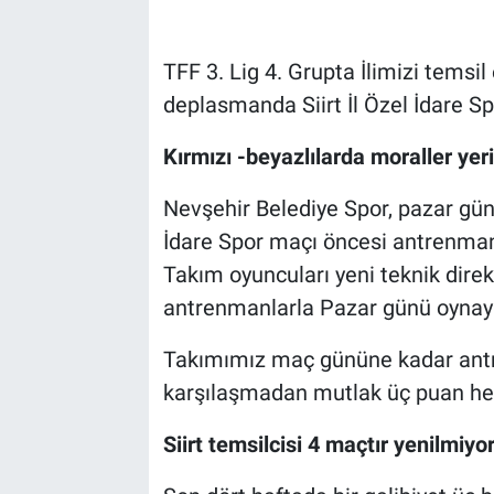
Bilim-Tek
TFF 3. Lig 4. Grupta İlimizi temsi
deplasmanda Siirt İl Özel İdare Sp
Teknoloji
Kırmızı -beyazlılarda moraller yeri
Röportaj
Nevşehir Belediye Spor, pazar gün
Kayseri
İdare Spor maçı öncesi antrenman
Takım oyuncuları yeni teknik dire
Niğde
antrenmanlarla Pazar günü oynaya
Aksaray
Takımımız maç gününe kadar ant
Kırşehir
karşılaşmadan mutlak üç puan hed
Siirt temsilcisi 4 maçtır yenilmiyor
Yerel