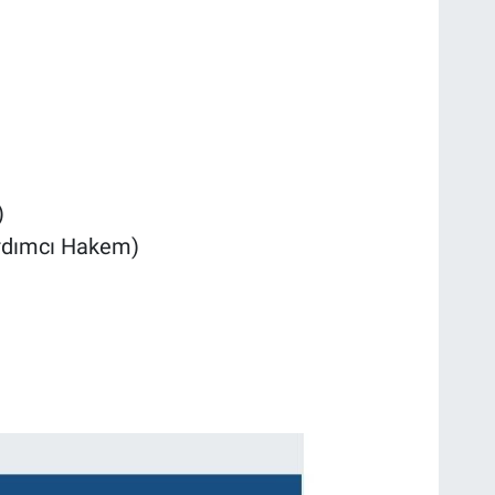
)
rdımcı Hakem)