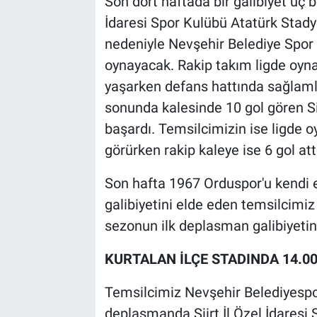
Son dört haftada bir galibiyet üç be
Genel
İdaresi Spor Kulübü Atatürk Sta
Asayiş
nedeniyle Nevşehir Belediye Spor
oynayacak. Rakip takım ligde oyna
Kültür - Sanat
yaşarken defans hattında sağlamlığ
sonunda kalesinde 10 gol gören Sii
Politika
başardı. Temsilcimizin ise ligde 
görürken rakip kaleye ise 6 gol att
Magazin
Son hafta 1967 Orduspor'u kendi e
Çevre
galibiyetini elde eden temsilcimiz
Haberde İnsan
sezonun ilk deplasman galibiyetin
KURTALAN İLÇE STADINDA 14.0
Temsilcimiz Nevşehir Belediyespo
deplasmanda Siirt İl Özel İdaresi