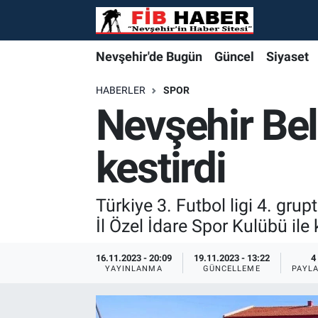
Foto Galeri
Nevşehir'de Bugün
Nevşehir'de Bugün
Nevşehir'de Bugün
Nöbetçi Eczaneler
Nevşehir'de Bugün
Güncel
Siyaset
Video
Güncel
Güncel
Güncel
Hava Durumu
HABERLER
SPOR
Nevşehir Bel
Yazarlar
Siyaset
Siyaset
Siyaset
Trafik Durumu
kestirdi
Özel Haber
Özel Haber
Özel Haber
Süper Lig Puan Durumu ve Fikstür
Turizm
Turizm
Turizm
Tüm Manşetler
Türkiye 3. Futbol ligi 4. gr
İl Özel İdare Spor Kulübü ile
Ekonomi
Ekonomi
Ekonomi
Son Dakika Haberleri
16.11.2023 - 20:09
19.11.2023 - 13:22
4
YAYINLANMA
GÜNCELLEME
PAYL
Spor
Spor
Spor
Haber Arşivi
Yaşam
Gündem
Gündem