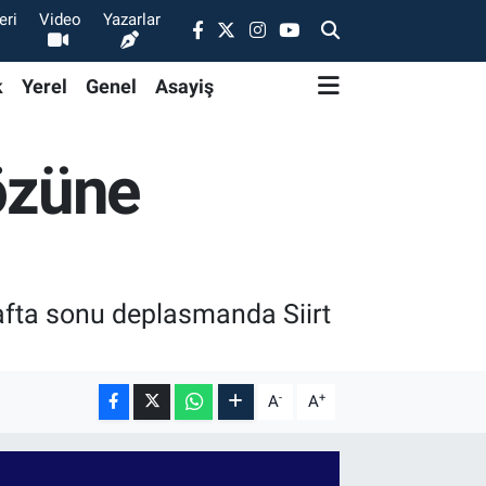
eri
Video
Yazarlar
k
Yerel
Genel
Asayiş
gözüne
 hafta sonu deplasmanda Siirt
-
+
A
A