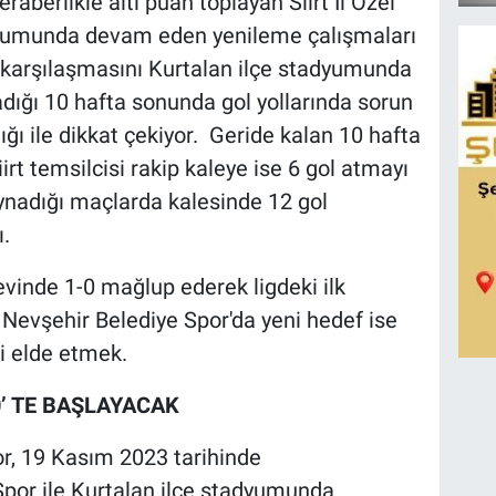
raberlikle altı puan toplayan Siirt İl Özel
dyumunda devam eden yenileme çalışmaları
 karşılaşmasını Kurtalan ilçe stadyumunda
dığı 10 hafta sonunda gol yollarında sorun
ı ile dikkat çekiyor. Geride kalan 10 hafta
rt temsilcisi rakip kaleye ise 6 gol atmayı
oynadığı maçlarda kalesinde 12 gol
ı.
vinde 1-0 mağlup ederek ligdeki ilk
 Nevşehir Belediye Spor'da yeni hedef ise
i elde etmek.
0’ TE BAŞLAYACAK
r, 19 Kasım 2023 tarihinde
 Spor ile Kurtalan ilçe stadyumunda