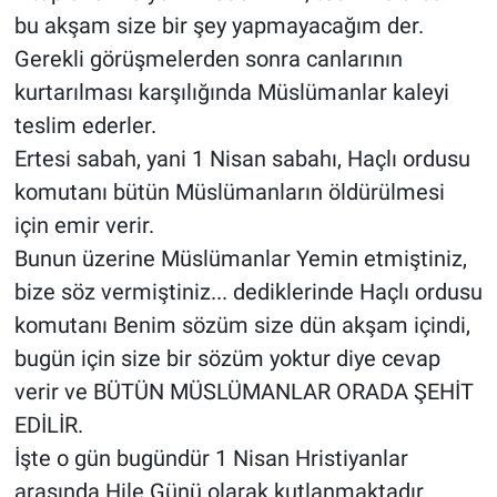
bu akşam size bir şey yapmayacağım der.
Bilim-Tek
Gerekli görüşmelerden sonra canlarının
kurtarılması karşılığında Müslümanlar kaleyi
Teknoloji
teslim ederler.
Ertesi sabah, yani 1 Nisan sabahı, Haçlı ordusu
Röportaj
komutanı bütün Müslümanların öldürülmesi
Kayseri
için emir verir.
Bunun üzerine Müslümanlar Yemin etmiştiniz,
Niğde
bize söz vermiştiniz... dediklerinde Haçlı ordusu
komutanı Benim sözüm size dün akşam içindi,
Aksaray
bugün için size bir sözüm yoktur diye cevap
verir ve BÜTÜN MÜSLÜMANLAR ORADA ŞEHİT
Kırşehir
EDİLİR.
Yerel
İşte o gün bugündür 1 Nisan Hristiyanlar
arasında Hile Günü olarak kutlanmaktadır.