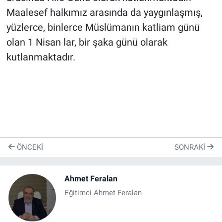
Genel
Maalesef halkımız arasında da yaygınlaşmış,
yüzlerce, binlerce Müslümanın katliam günü
Asayiş
olan 1 Nisan lar, bir şaka günü olarak
Kültür - Sanat
kutlanmaktadır.
Politika
Magazin
Çevre
ÖNCEKI
SONRAKI
Haberde İnsan
Ahmet Feralan
Eğitimci Ahmet Feralan