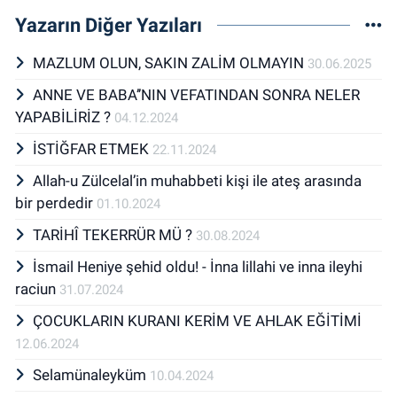
Yazarın Diğer Yazıları
MAZLUM OLUN, SAKIN ZALİM OLMAYIN
30.06.2025
ANNE VE BABA’’NIN VEFATINDAN SONRA NELER
YAPABİLİRİZ ?
04.12.2024
İSTİĞFAR ETMEK
22.11.2024
Allah-u Zülcelal’in muhabbeti kişi ile ateş arasında
bir perdedir
01.10.2024
TARİHÎ TEKERRÜR MÜ ?
30.08.2024
İsmail Heniye şehid oldu! - İnna lillahi ve inna ileyhi
raciun
31.07.2024
ÇOCUKLARIN KURANI KERİM VE AHLAK EĞİTİMİ
12.06.2024
Selamünaleyküm
10.04.2024