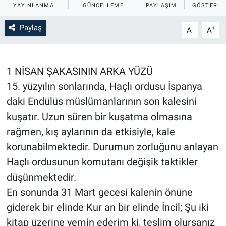
YAYINLANMA
GÜNCELLEME
PAYLAŞIM
GÖSTERIM
Sağlık
İlan - Duyuru- Mesaj
İlan - Duyuru- Mesaj
Paylaş
-
+
A
A
Yerel
Türkiye Gündemi
Türkiye Gündemi
Genel
Sizden Gelenler
Sizden Gelenler
1 NİSAN ŞAKASININ ARKA YÜZÜ
15. yüzyılın sonlarında, Haçlı ordusu İspanya
Asayiş
Yaşam
daki Endülüs müslümanlarının son kalesini
kuşatır. Uzun süren bir kuşatma olmasına
Sağlık
rağmen, kış aylarının da etkisiyle, kale
korunabilmektedir. Durumun zorluğunu anlayan
Eğitim
Haçlı ordusunun komutanı değişik taktikler
Kültür
düşünmektedir.
En sonunda 31 Mart gecesi kalenin önüne
3.Sayfa
giderek bir elinde Kur an bir elinde İncil; Şu iki
kitap üzerine yemin ederim ki, teslim olursanız
Medya