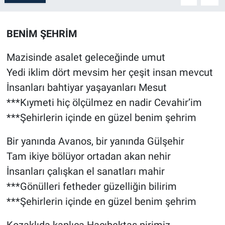
Sağlık
İlan - Duyuru- Mesaj
İlan - Duyuru- Mesaj
BENİM ŞEHRİM
Yerel
Türkiye Gündemi
Türkiye Gündemi
Mazisinde asalet geleceğinde umut
Genel
Sizden Gelenler
Sizden Gelenler
Yedi iklim dört mevsim her çeşit insan mevcut
İnsanları bahtiyar yaşayanları Mesut
Asayiş
Yaşam
***Kıymeti hiç ölçülmez en nadir Cevahir’im
***Şehirlerin içinde en güzel benim şehrim
Sağlık
Bir yanında Avanos, bir yanında Gülşehir
Eğitim
Tam ikiye bölüyor ortadan akan nehir
İnsanları çalışkan el sanatları mahir
Kültür
***Gönülleri fetheder güzelliğin bilirim
3.Sayfa
***Şehirlerin içinde en güzel benim şehrim
Medya