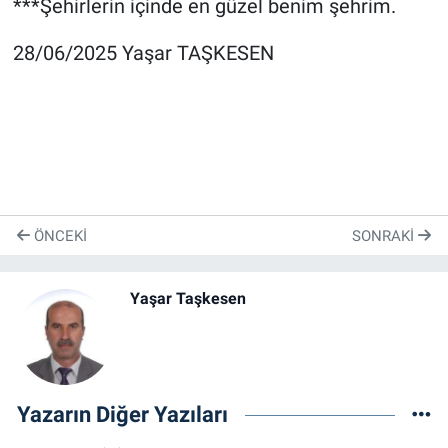
***Şehirlerin içinde en güzel benim şehrim.
Genel
28/06/2025 Yaşar TAŞKESEN
Asayiş
Kültür - Sanat
Politika
Magazin
ÖNCEKI
SONRAKI
Çevre
Yaşar Taşkesen
Haberde İnsan
Yazarın Diğer Yazıları