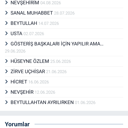
NEVŞEHİRİM
04.08.2026
SANAL MUHABBET
28.07.2026
BEYTULLAH
14.07.2026
USTA
02.07.2026
GÖSTERİŞ BAŞKALARI İÇİN YAPILIR AMA…
29.06.2026
HÜSEYNE ÖZLEM
25.06.2026
ZİRVE UÇHİSAR
21.06.2026
HİCRET
16.06.2026
NEVŞEHİR
12.06.2026
BEYTULLAHTAN AYRILIRKEN
01.06.2026
Yorumlar