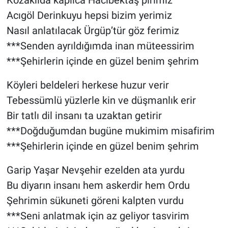
Kozaklıda kaplıca Hacıbektaş pirimiz
Acıgöl Derinkuyu hepsi bizim yerimiz
Bilim-Tek
Nasıl anlatılacak Ürgüp’tür göz ferimiz
***Senden ayrıldığımda inan müteessirim
Teknoloji
***Şehirlerin içinde en güzel benim şehrim
Röportaj
Köyleri beldeleri herkese huzur verir
Tebessümlü yüzlerle kin ve düşmanlık erir
Kayseri
Bir tatlı dil insanı ta uzaktan getirir
Niğde
***Doğduğumdan bugüne mukimim misafirim
***Şehirlerin içinde en güzel benim şehrim
Aksaray
Garip Yaşar Nevşehir ezelden ata yurdu
Kırşehir
Bu diyarın insanı hem askerdir hem Ordu
Şehrimin sükuneti göreni kalpten vurdu
Yerel
***Seni anlatmak için az geliyor tasvirim