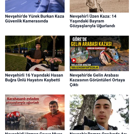
Nevşehir'de Yürek Burkan Kaza
Nevşehir'i Üzen Kaza: 14
Güvenlik Kamerasında
Yaşındaki Bayram
Gözyaşlarıyla Uğurlandı
Nevşehirli 16 Yaşındaki Hasan
Nevşehir'de Gelin Arabası
Buğra Ünlü Hayatını Kaybetti
Kazasının Görüntüleri Ortaya
Çıktı
Nevşehirli Uzman Çavuş Musa
Nevşehir Pomza Ocağında Acı