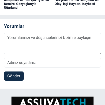
Demirci Gözyaşlarıyla
Olay: İşçi Hayatını Kaybetti
Uğurlandı
Yorumlar
Gönder