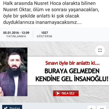
Halk arasında Nusret Hoca olarakta bilinen
Sağlık
İlan - Duyuru- Mesaj
İlan - Duyuru- Mesaj
Nusret Oktar, ölüm ve sonrası yaşanacakları,
öyle bir şekilde anlattı ki şok olacak
Yerel
Türkiye Gündemi
Türkiye Gündemi
duyduklarınıza inanamayacaksınız....
05.01.2016 - 12:09
1027
Genel
Sizden Gelenler
Sizden Gelenler
YAYINLANMA
GÖSTERIM
Asayiş
Yaşam
Sağlık
Eğitim
Kültür
3.Sayfa
Medya
Paylaş
-
+