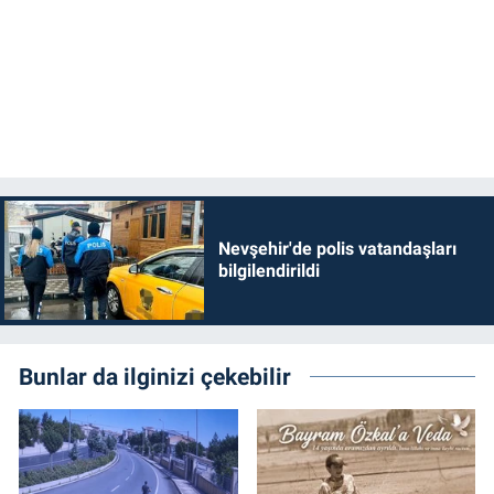
Genel
Asayiş
Kültür - Sanat
Politika
Magazin
Nevşehir'de polis vatandaşları
bilgilendirildi
Çevre
Haberde İnsan
Bunlar da ilginizi çekebilir