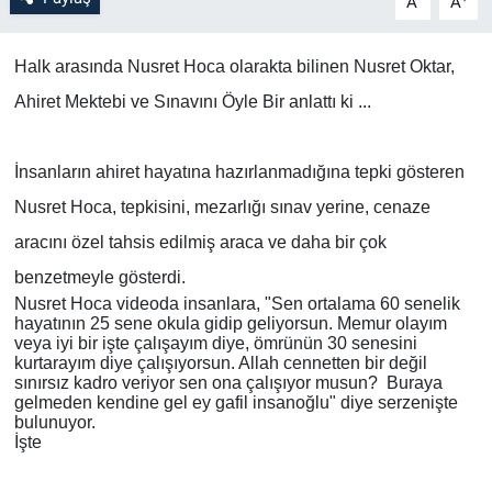
A
A
Bilim-Tek
Halk arasında Nusret Hoca olarakta bilinen Nusret Oktar,
Ahiret Mektebi ve Sınavını Öyle Bir anlattı ki ...
Teknoloji
Röportaj
İnsanların ahiret hayatına hazırlanmadığına tepki gösteren
Nusret Hoca, tepkisini, mezarlığı sınav yerine, cenaze
Kayseri
aracını özel tahsis edilmiş araca ve daha bir çok
Niğde
benzetmeyle gösterdi.
Nusret Hoca videoda insanlara, "Sen ortalama 60 senelik
hayatının 25 sene okula gidip geliyorsun. Memur olayım
Aksaray
veya iyi bir işte çalışayım diye, ömrünün 30 senesini
kurtarayım diye çalışıyorsun. Allah cennetten bir değil
sınırsız kadro veriyor sen ona çalışıyor musun? Buraya
Kırşehir
gelmeden kendine gel ey gafil insanoğlu" diye serzenişte
bulunuyor.
İşte
Yerel