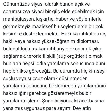
Günümüzde siyasi olarak bunun açık ve
sorumsuzca siyasi bir güç elde edebilmek için
Bilim-Tek
manipülasyon, kışkırtıcı haber ve söylemlerle
Teknoloji
görmekteyiz maalesef bu söylemlerde bir çok
kesimce desteklenmekte. Hukuka intikal etmiş
Röportaj
haklı veya haksız yükseköğrenim diploması,
bulunulduğu makam itibariyle ekonomik çıkar
Kayseri
sağlamak, terörle ilişkili (suç örgütleri) olmak
Niğde
bunların hepsi iddia yargılama sonucunda bunu
hep birlikte göreceğiz. Bu durumda hiç kimseyi
Aksaray
suçlu veya suçsuz olarak düşünmeden
yargılama sonucunu beklemeden yargılamanın
Kırşehir
haksızlığını gerekçe gösteremeyiz bu bir
Yerel
yargılama işlemi. Şunu biliyoruz ki açık basına
yansımış uygunsuz para sayımı Devletin