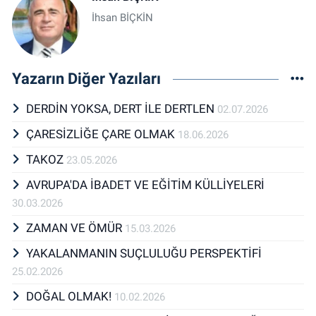
İhsan BİÇKİN
Yazarın Diğer Yazıları
DERDİN YOKSA, DERT İLE DERTLEN
02.07.2026
ÇARESİZLİĞE ÇARE OLMAK
18.06.2026
TAKOZ
23.05.2026
AVRUPA'DA İBADET VE EĞİTİM KÜLLİYELERİ
30.03.2026
ZAMAN VE ÖMÜR
15.03.2026
YAKALANMANIN SUÇLULUĞU PERSPEKTİFİ
25.02.2026
DOĞAL OLMAK!
10.02.2026