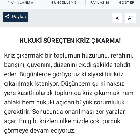
YAYINLANMA
GÜNCELLEME
PAYLAŞIM
GÖSTERIM
Sağlık
İlan - Duyuru- Mesaj
İlan - Duyuru- Mesaj
Paylaş
-
+
A
A
Yerel
Türkiye Gündemi
Türkiye Gündemi
HUKUKİ SÜREÇTEN KRİZ ÇIKARMA!
Genel
Sizden Gelenler
Sizden Gelenler
Kriz çıkarmak; bir toplumun huzurunu, refahını,
Asayiş
Yaşam
barışını, güvenini, düzenini ciddi şekilde tehdit
eder. Bugünlerde görüyoruz ki siyasi bir kriz
Sağlık
çıkarılmak isteniyor. Düşüncem şu ki haksız
Eğitim
yere kasıtlı olarak toplumda kriz çıkarmak hem
ahlaki hem hukuki açıdan büyük sorumluluk
Kültür
gerektirir. Sonucunda onarılması zor yaralar
açar. Bu gibi krizleri ülkemizde çok gördük
3.Sayfa
görmeye devam ediyoruz.
Medya