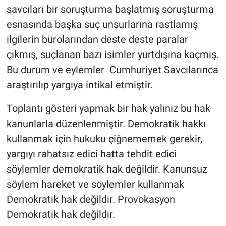
Genel
savcıları bir soruşturma başlatmış soruşturma
esnasında başka suç unsurlarına rastlamış
Asayiş
ilgilerin bürolarından deste deste paralar
çıkmış, suçlanan bazı isimler yurtdışına kaçmış.
Kültür - Sanat
Bu durum ve eylemler Cumhuriyet Savcılarınca
Politika
araştırılıp yargıya intikal etmiştir.
Magazin
Toplantı gösteri yapmak bir hak yalınız bu hak
kanunlarla düzenlenmiştir. Demokratik hakkı
Çevre
kullanmak için hukuku çiğnememek gerekir,
yargıyı rahatsız edici hatta tehdit edici
Haberde İnsan
söylemler demokratik hak değildir. Kanunsuz
söylem hareket ve söylemler kullanmak
Demokratik hak değildir. Provokasyon
Demokratik hak değildir.