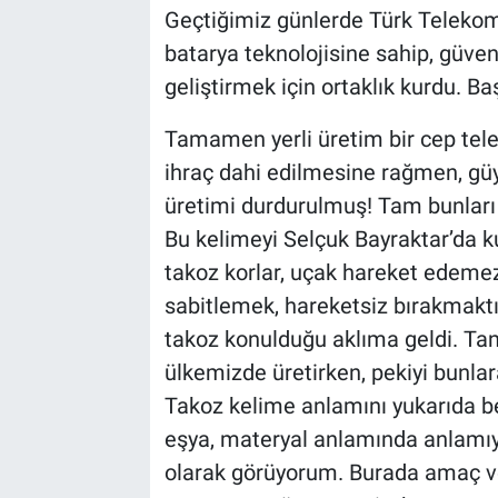
Geçtiğimiz günlerde Türk Teleko
batarya teknolojisine sahip, güvenli
Bilim-Tek
geliştirmek için ortaklık kurdu. 
Teknoloji
Tamamen yerli üretim bir cep tel
Röportaj
ihraç dahi edilmesine rağmen, gü
üretimi durdurulmuş! Tam bunları 
Kayseri
Bu kelimeyi Selçuk Bayraktar’da ku
takoz korlar, uçak hareket edeme
Niğde
sabitlemek, hareketsiz bırakmaktır
Aksaray
takoz konulduğu aklıma geldi. Tank
ülkemizde üretirken, pekiyi bunla
Kırşehir
Takoz kelime anlamını yukarıda bel
eşya, materyal anlamında anlamı
Yerel
olarak görüyorum. Burada amaç v