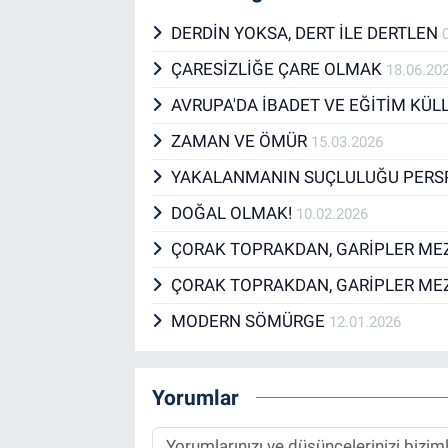
DERDİN YOKSA, DERT İLE DERTLEN
ÇARESİZLİĞE ÇARE OLMAK
18.06.20
AVRUPA'DA İBADET VE EĞİTİM KÜL
ZAMAN VE ÖMÜR
15.03.2026
YAKALANMANIN SUÇLULUĞU PERS
DOĞAL OLMAK!
10.02.2026
ÇORAK TOPRAKDAN, GARİPLER MEZ
ÇORAK TOPRAKDAN, GARİPLER ME
MODERN SÖMÜRGE
12.01.2026
Yorumlar