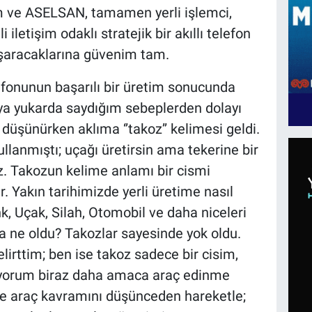
m ve ASELSAN, tamamen yerli işlemci,
 iletişim odaklı stratejik bir akıllı telefon
Başaracaklarına güvenim tam.
efonunun başarılı bir üretim sonucunda
ya yukarda saydığım sebeplerden dolayı
düşünürken aklıma ‘’takoz’’ kelimesi geldi.
llanmıştı; uçağı üretirsin ama tekerine bir
z. Takozun kelime anlamı bir cismi
. Yakın tarihimizde yerli üretime nasıl
, Uçak, Silah, Otomobil ve daha niceleri
ra ne oldu? Takozlar sayesinde yok oldu.
irttim; ben ise takoz sadece bir cisim,
yorum biraz daha amaca araç edinme
e araç kavramını düşünceden hareketle;