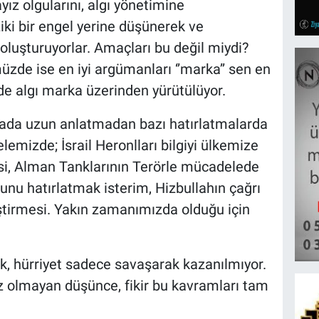
z olgularını, algı yönetimine
ki bir engel yerine düşünerek ve
oluşturuyorlar. Amaçları bu değil miydi?
de ise en iyi argümanları ‘’marka’’ sen en
 de algı marka üzerinden yürütülüyor.
urada uzun anlatmadan bazı hatırlatmalarda
emizde; İsrail Heronlları bilgiyi ülkemize
i, Alman Tanklarının Terörle mücadelede
unu hatırlatmak isterim, Hizbullahın çağrı
leştirmesi. Yakın zamanımızda olduğu için
k, hürriyet sadece savaşarak kazanılmıyor.
koz olmayan düşünce, fikir bu kavramları tam