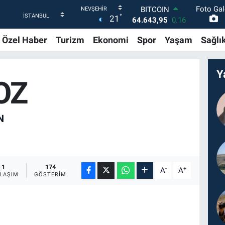
BITCOIN
Foto Gal
64.643,95
0.16
°
21
DOLAR
47,6006
0.06
Özel Haber
Turizm
Ekonomi
Spor
Yaşam
Sağlı
EURO
55,0250
0.02
STERLİN
Y
64,2398
0.2
OZ
GRAM ALTIN
6500.87
0.12
BİST100
N
13.799
70
1
174
-
+
A
A
LAŞIM
GÖSTERIM