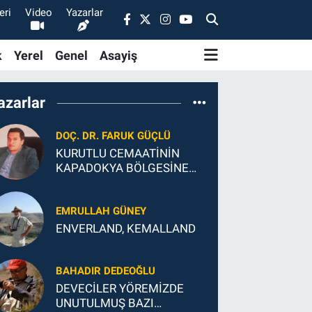
eri
Video
Yazarlar
k
Yerel
Genel
Asayiş
azarlar
DOÇ. DR. FARUK GÜÇLÜ
KURUTLU CEMAATİNİN
KAPADOKYA BÖLGESİNE
İSKANI
EMRULLAH GÜNEY
ENVERLAND, KEMALLAND
BAHADIR DEDEOĞLU
DEVECİLER YÖREMİZDE
UNUTULMUŞ BAZI