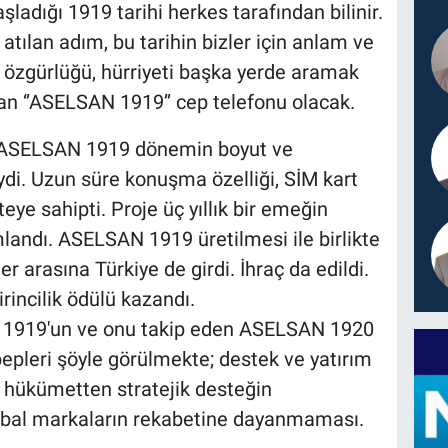
ladığı 1919 tarihi herkes tarafından bilinir.
atılan adım, bu tarihin bizler için anlam ve
özgürlüğü, hürriyeti başka yerde aramak
an ‘’ASELSAN 1919’’ cep telefonu olacak.
ile ASELSAN 1919 dönemin boyut ve
riydi. Uzun süre konuşma özelliği, SİM kart
teye sahipti. Proje üç yıllık bir emeğin
andı. ASELSAN 1919 üretilmesi ile birlikte
 arasına Türkiye de girdi. İhraç da edildi.
irincilik ödülü kazandı.
 1919'un ve onu takip eden ASELSAN 1920
epleri şöyle görülmekte; destek ve yatırım
ve hükümetten stratejik desteğin
lobal markaların rekabetine dayanmaması.