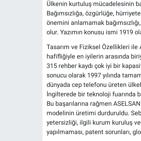
Ülkenin kurtuluş mücadelesinin baş
Sağlık
İlan - Duyuru- Mesaj
İlan - Duyuru- Mesaj
Bağımsızlığa, özgürlüğe, hürriyete 
önemini anlamamak bağımsızlığı, 
Yerel
Türkiye Gündemi
Türkiye Gündemi
olur. Yazımın konusu ismi 1919 ol
Genel
Sizden Gelenler
Sizden Gelenler
Tasarım ve Fiziksel Özellikleri 
hafifliğiyle en iyilerin arasında bi
Asayiş
Yaşam
315 rehber kaydı çok iyi bir kapasi
sonucu olarak 1997 yılında tamaml
Sağlık
dünyada cep telefonu üreten ülkeler
Eğitim
İngilterede bir teknoloji fuarında b
Bu başarılarına rağmen ASELSAN
Kültür
modelinin üretimi durduruldu. Seb
yetersizliği, ilgili kurum kuruluş 
3.Sayfa
yapılmaması, patent sorunları, g
Medya