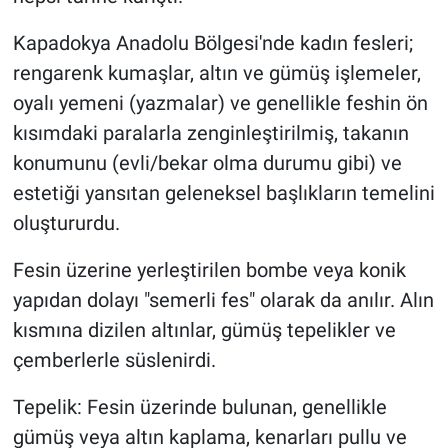
Kapadokya Anadolu Bölgesi'nde kadın fesleri;
Bilim-Tek
rengarenk kumaşlar, altın ve gümüş işlemeler,
Teknoloji
oyalı yemeni (yazmalar) ve genellikle feshin ön
kısımdaki paralarla zenginleştirilmiş, takanın
Röportaj
konumunu (evli/bekar olma durumu gibi) ve
estetiği yansıtan geleneksel başlıkların temelini
Kayseri
oluştururdu.
Niğde
Fesin üzerine yerleştirilen bombe veya konik
yapıdan dolayı "semerli fes" olarak da anılır. Alın
Aksaray
kısmına dizilen altınlar, gümüş tepelikler ve
Kırşehir
çemberlerle süslenirdi.
Yerel
Tepelik: Fesin üzerinde bulunan, genellikle
gümüş veya altın kaplama, kenarları pullu ve