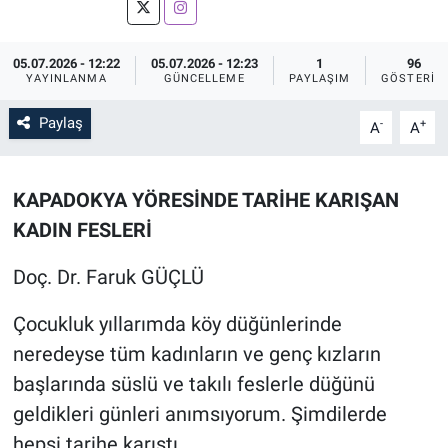
Sağlık
İlan - Duyuru- Mesaj
İlan - Duyuru- Mesaj
05.07.2026 - 12:22
05.07.2026 - 12:23
1
96
YAYINLANMA
GÜNCELLEME
PAYLAŞIM
GÖSTERIM
Yerel
Türkiye Gündemi
Türkiye Gündemi
Paylaş
-
+
A
A
Genel
Sizden Gelenler
Sizden Gelenler
Asayiş
Yaşam
KAPADOKYA YÖRESİNDE TARİHE KARIŞAN
KADIN FESLERİ
Sağlık
Doç. Dr. Faruk GÜÇLÜ
Eğitim
Çocukluk yıllarımda köy düğünlerinde
Kültür
neredeyse tüm kadınların ve genç kızların
başlarında süslü ve takılı feslerle düğünü
3.Sayfa
geldikleri günleri anımsıyorum. Şimdilerde
hepsi tarihe karıştı.
Medya