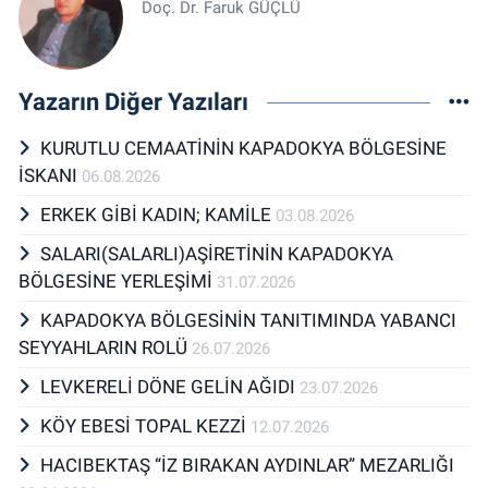
Doç. Dr. Faruk GÜÇLÜ
Yazarın Diğer Yazıları
KURUTLU CEMAATİNİN KAPADOKYA BÖLGESİNE
İSKANI
06.08.2026
ERKEK GİBİ KADIN; KAMİLE
03.08.2026
SALARI(SALARLI)AŞİRETİNİN KAPADOKYA
BÖLGESİNE YERLEŞİMİ
31.07.2026
KAPADOKYA BÖLGESİNİN TANITIMINDA YABANCI
SEYYAHLARIN ROLÜ
26.07.2026
LEVKERELİ DÖNE GELİN AĞIDI
23.07.2026
KÖY EBESİ TOPAL KEZZİ
12.07.2026
HACIBEKTAŞ “İZ BIRAKAN AYDINLAR” MEZARLIĞI