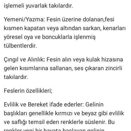
Genel
işlemeli yuvarlak takılardır.
Asayiş
Yemeni/Yazma: Fesin üzerine dolanan,fesi
kısmen kapatan veya altından sarkan, kenarları
Kültür - Sanat
yöresel oya ve boncuklarla işlenmiş
tülbentlerdir.
Politika
Çıngıl ve Alınlık
:
Fesin alın veya kulak hizasına
Magazin
gelen kısımlarına sallanan, ses çıkaran zincirli
takılardır.
Çevre
Feslerin özellikleri;
Haberde İnsan
Evlilik ve Bereket ifade ederler: Gelinin
başlıkları genellikle kırmızı ve beyaz gibi evlilik
ve saflığı temsil eden renklerle süslenir. Bu
renkler yeni bir hayata başlayan gelinin