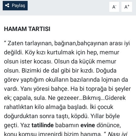
Paylaş
-
+
A
A
Sağlık
İlan - Duyuru- Mesaj
İlan - Duyuru- Mesaj
Yerel
Türkiye Gündemi
Türkiye Gündemi
HAMAM TARTISI
Genel
Sizden Gelenler
Sizden Gelenler
“ Zaten tarlayınan, bağınan,bahçayınan arası iyi
değildi. Köy kızı kurtulmak için hep, memur
Asayiş
Yaşam
olsun ister kocası. Olsun da küçük memur
olsun. Bizimki de dal gibi bir kızdı. Doğuda
Sağlık
görev yaptığım okulların bazılarında lojman da
vardı. Yanı yöresi bahçe. Ha bi toprağa bi şeyler
Eğitim
ek; çapala, sula. Ne gezeeer…Bıkmış…Giderek
Kültür
rahatlıktan kilo almağa başladı. İki çocuk
doğurduktan sonra taştı, köpdü. Yıllar böyle
3.Sayfa
geçti. Yaz
tatilinde
babamın
evine
dönünce,
konu komşu imrenirdi bizim hanıma. “
Nası iyi
Medya