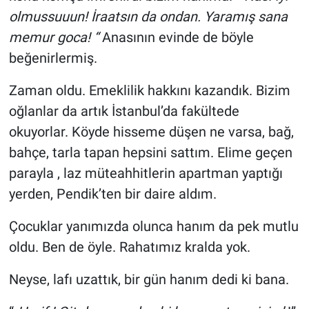
olmussuuun! İraatsın da ondan. Yaramış sana
Bilim-Tek
memur goca! “
Anasının evinde de böyle
beğenirlermiş.
Teknoloji
Zaman oldu. Emeklilik hakkını kazandık. Bizim
Röportaj
oğlanlar da artık İstanbul’da fakültede
okuyorlar. Köyde hisseme düşen ne varsa, bağ,
Kayseri
bahçe, tarla tapan hepsini sattım. Elime geçen
parayla , laz müteahhitlerin apartman yaptığı
Niğde
yerden, Pendik’ten bir daire aldım.
Aksaray
Çocuklar yanımızda olunca hanım da pek mutlu
Kırşehir
oldu. Ben de öyle. Rahatımız kralda yok.
Neyse, lafı uzattık, bir gün hanım dedi ki bana.
Yerel