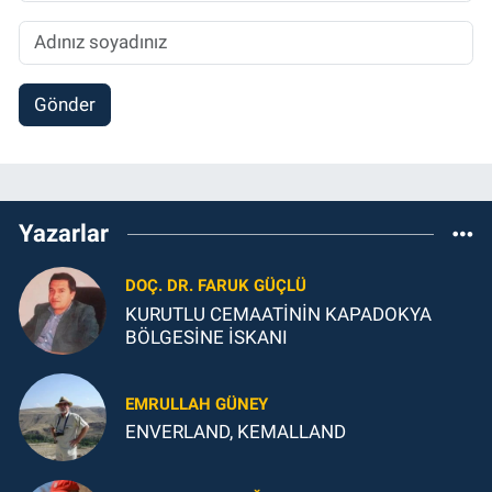
Gönder
Yazarlar
DOÇ. DR. FARUK GÜÇLÜ
KURUTLU CEMAATİNİN KAPADOKYA
BÖLGESİNE İSKANI
EMRULLAH GÜNEY
ENVERLAND, KEMALLAND