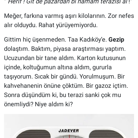
“
Herif ! Git de pazardan bi hamam terazisi al
!”
Genel
Meğer, farkına varmış aşırı kilolarının. Zor nefes
Asayiş
alır olduydu. Rahat yürüyemiyordu.
Kültür - Sanat
Gittim hiç üşenmeden. Taa Kadıköy’e.
Gezip
dolaştım. Baktım, piyasa araştırması yaptım.
Politika
Ucuzundan bir tane aldım. Karton kutusunun
Magazin
içinde, koltuğumun altına aldım, gururla
taşıyorum. Sıcak bir gündü. Yorulmuşum. Bir
Çevre
kahvehanenin önüne çöktüm. Bir gazoz içtim.
Sonra düşündüm ki, bu terazi sanki çok mu
Haberde İnsan
önemliydi? Niye aldım ki?