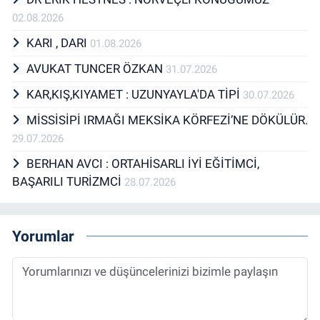
02.08.2026
KARI , DARI
01.08.2026
AVUKAT TUNCER ÖZKAN
31.07.2026
KAR,KIŞ,KIYAMET : UZUNYAYLA'DA TİPİ
30.07.2026
MİSSİSİPİ IRMAĞI MEKSİKA KÖRFEZİ’NE DÖKÜLÜR.
29.07.2026
BERHAN AVCI : ORTAHİSARLI İYİ EĞİTİMCİ,
BAŞARILI TURİZMCİ
28.07.2026
Yorumlar