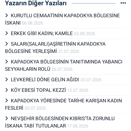
Yazarın Diğer Yazıları
KURUTLU CEMAATİNİN KAPADOKYA BÖLGESİNE
İSKANI
06.08.2026
ERKEK GİBİ KADIN; KAMİLE
03.08.2026
SALARI(SALARLI)AŞİRETİNİN KAPADOKYA
BÖLGESİNE YERLEŞİMİ
31.07.2026
KAPADOKYA BÖLGESİNİN TANITIMINDA YABANCI
SEYYAHLARIN ROLÜ
26.07.2026
LEVKERELİ DÖNE GELİN AĞIDI
23.07.2026
KÖY EBESİ TOPAL KEZZİ
12.07.2026
KAPADOKYA YÖRESİNDE TARİHE KARIŞAN KADIN
FESLERİ
05.07.2026
NEVŞEHİR BÖLGESİNDEN KIBRIS’TA ZORUNLU
İSKANA TABİ TUTULANLAR
17.06.2026