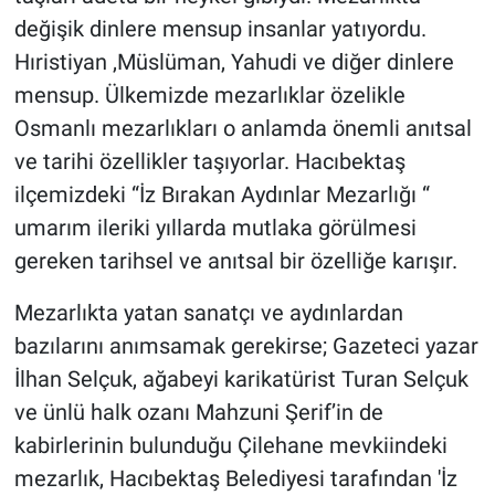
değişik dinlere mensup insanlar yatıyordu.
Bilim-Tek
Hıristiyan ,Müslüman, Yahudi ve diğer dinlere
mensup. Ülkemizde mezarlıklar özelikle
Teknoloji
Osmanlı mezarlıkları o anlamda önemli anıtsal
ve tarihi özellikler taşıyorlar. Hacıbektaş
Röportaj
ilçemizdeki “İz Bırakan Aydınlar Mezarlığı “
Kayseri
umarım ileriki yıllarda mutlaka görülmesi
gereken tarihsel ve anıtsal bir özelliğe karışır.
Niğde
Mezarlıkta yatan sanatçı ve aydınlardan
Aksaray
bazılarını anımsamak gerekirse; Gazeteci yazar
İlhan Selçuk, ağabeyi karikatürist Turan Selçuk
Kırşehir
ve ünlü halk ozanı Mahzuni Şerif’in de
kabirlerinin bulunduğu Çilehane mevkiindeki
Yerel
mezarlık, Hacıbektaş Belediyesi tarafından 'İz