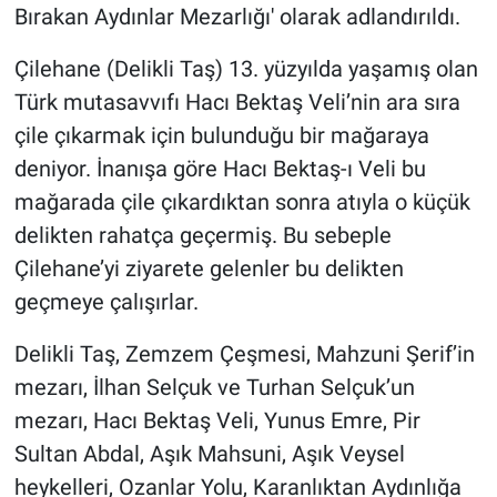
Genel
Bırakan Aydınlar Mezarlığı' olarak adlandırıldı.
Asayiş
Çilehane (Delikli Taş) 13. yüzyılda yaşamış olan
Türk mutasavvıfı Hacı Bektaş Veli’nin ara sıra
Kültür - Sanat
çile çıkarmak için bulunduğu bir mağaraya
deniyor. İnanışa göre Hacı Bektaş-ı Veli bu
Politika
mağarada çile çıkardıktan sonra atıyla o küçük
delikten rahatça geçermiş. Bu sebeple
Magazin
Çilehane’yi ziyarete gelenler bu delikten
Çevre
geçmeye çalışırlar.
Haberde İnsan
Delikli Taş, Zemzem Çeşmesi, Mahzuni Şerif’in
mezarı, İlhan Selçuk ve Turhan Selçuk’un
mezarı, Hacı Bektaş Veli, Yunus Emre, Pir
Sultan Abdal, Aşık Mahsuni, Aşık Veysel
heykelleri, Ozanlar Yolu, Karanlıktan Aydınlığa