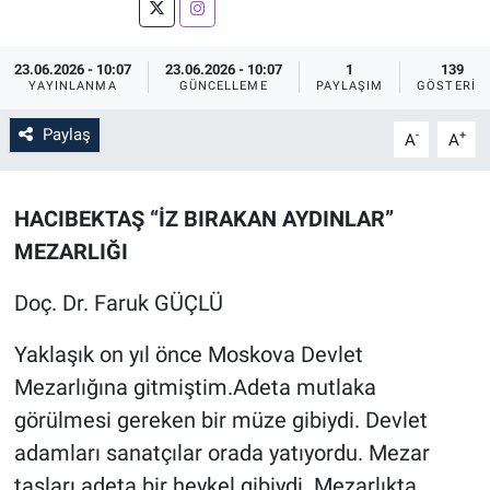
Sağlık
İlan - Duyuru- Mesaj
İlan - Duyuru- Mesaj
23.06.2026 - 10:07
23.06.2026 - 10:07
1
139
YAYINLANMA
GÜNCELLEME
PAYLAŞIM
GÖSTERIM
Yerel
Türkiye Gündemi
Türkiye Gündemi
Paylaş
-
+
A
A
Genel
Sizden Gelenler
Sizden Gelenler
Asayiş
Yaşam
HACIBEKTAŞ “İZ BIRAKAN AYDINLAR”
MEZARLIĞI
Sağlık
Doç. Dr. Faruk GÜÇLÜ
Eğitim
Yaklaşık on yıl önce Moskova Devlet
Kültür
Mezarlığına gitmiştim.Adeta mutlaka
görülmesi gereken bir müze gibiydi. Devlet
3.Sayfa
adamları sanatçılar orada yatıyordu. Mezar
taşları adeta bir heykel gibiydi. Mezarlıkta
Medya