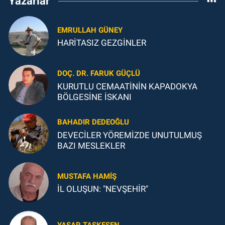
Yazarlar
EMRULLAH GÜNEY
HARİTASIZ GEZGİNLER
DOÇ. DR. FARUK GÜÇLÜ
KURUTLU CEMAATİNİN KAPADOKYA
BÖLGESİNE İSKANI
BAHADIR DEDEOĞLU
DEVECİLER YÖREMİZDE UNUTULMUŞ
BAZI MESLEKLER
MUSTAFA HAMIŞ
İL OLUŞUN: "NEVŞEHİR"
YAŞAR TAŞKESEN