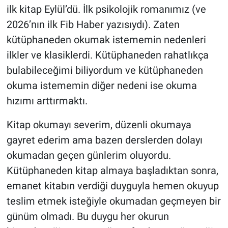
Genel
ilk kitap Eylül’dü. İlk psikolojik romanımız (ve
2026’nın ilk Fib Haber yazısıydı). Zaten
Asayiş
kütüphaneden okumak istememin nedenleri
ilkler ve klasiklerdi. Kütüphaneden rahatlıkça
Kültür - Sanat
bulabileceğimi biliyordum ve kütüphaneden
Politika
okuma istememin diğer nedeni ise okuma
hızımı arttırmaktı.
Magazin
Kitap okumayı severim, düzenli okumaya
Çevre
gayret ederim ama bazen derslerden dolayı
okumadan geçen günlerim oluyordu.
Haberde İnsan
Kütüphaneden kitap almaya başladıktan sonra,
emanet kitabın verdiği duyguyla hemen okuyup
teslim etmek isteğiyle okumadan geçmeyen bir
günüm olmadı. Bu duygu her okurun