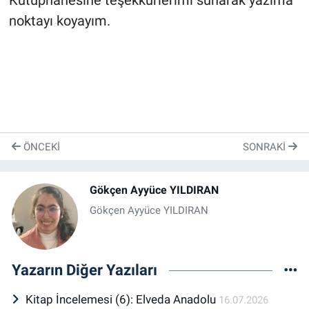
Kütüphanesine teşekkürlerimi sunarak yazıma
noktayı koyayım.
ÖNCEKI
SONRAKI
Gökçen Ayyüce YILDIRAN
Gökçen Ayyüce YILDIRAN
Yazarın Diğer Yazıları
Kitap İncelemesi (6): Elveda Anadolu
16.07.2026