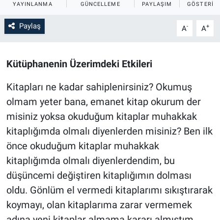
YAYINLANMA
GÜNCELLEME
PAYLAŞIM
GÖSTERIM
Sağlık
İlan - Duyuru- Mesaj
İlan - Duyuru- Mesaj
Paylaş
-
+
A
A
Yerel
Türkiye Gündemi
Türkiye Gündemi
Kütüphanenin Üzerimdeki Etkileri
Genel
Sizden Gelenler
Sizden Gelenler
Kitapları ne kadar sahiplenirsiniz? Okumuş
Asayiş
Yaşam
olmam yeter bana, emanet kitap okurum der
misiniz yoksa okuduğum kitaplar muhakkak
Sağlık
kitaplığımda olmalı diyenlerden misiniz? Ben ilk
Eğitim
önce okuduğum kitaplar muhakkak
kitaplığımda olmalı diyenlerdendim, bu
Kültür
düşüncemi değiştiren kitaplığımın dolması
oldu. Gönlüm el vermedi kitaplarımı sıkıştırarak
3.Sayfa
koymayı, olan kitaplarıma zarar vermemek
Medya
adına yeni kitaplar almama kararı almıştım.