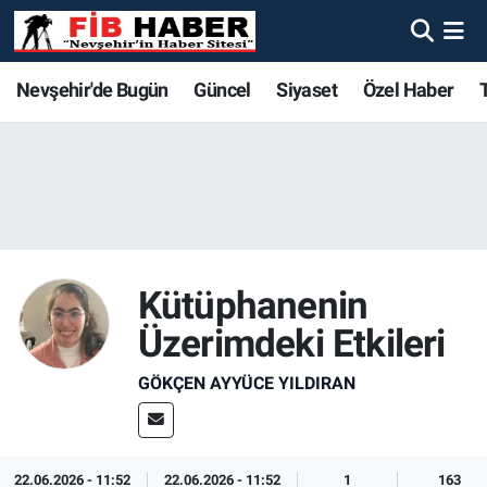
Foto Galeri
Nevşehir'de Bugün
Nevşehir'de Bugün
Nevşehir'de Bugün
Nöbetçi Eczaneler
Nevşehir'de Bugün
Güncel
Siyaset
Özel Haber
Video
Güncel
Güncel
Güncel
Hava Durumu
Yazarlar
Siyaset
Siyaset
Siyaset
Trafik Durumu
Özel Haber
Özel Haber
Özel Haber
Süper Lig Puan Durumu ve Fikstür
Kütüphanenin
Turizm
Turizm
Turizm
Tüm Manşetler
Üzerimdeki Etkileri
Ekonomi
Ekonomi
Ekonomi
Son Dakika Haberleri
GÖKÇEN AYYÜCE YILDIRAN
Spor
Spor
Spor
Haber Arşivi
Yaşam
Gündem
Gündem
22.06.2026 - 11:52
22.06.2026 - 11:52
1
163