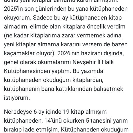
2025’in son günlerinden bu yana kütüphaneden
Bilim-Tek
okuyorum. Sadece bu ay kütüphaneden kitap
almadım, elimde olan kitaplara öncelik verdim
Teknoloji
(ne kadar kitaplarıma zarar vermemek adına,
yeni kitaplar almama kararını versem de bazen
Röportaj
kaçamaklar oluyor). 2026’nın haziranı dışında,
Kayseri
genel olarak okumalarımı Nevşehir İl Halk
Kütüphanesinden yaptım. Bu yazımda
Niğde
kütüphaneden okuduğum kitaplardan,
kütüphanenin bana kattıklarından bahsetmek
Aksaray
istiyorum.
Kırşehir
Neredeyse 6 ay içinde 19 kitap almışım
Yerel
kütüphaneden, 14’ünü okurken 5 tanesini yarım
bırakıp iade etmişim. Kütüphaneden okuduğum