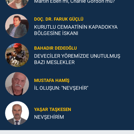
Martin Eden mi, Charlie Gordon mu?
DOÇ. DR. FARUK GÜÇLÜ
KURUTLU CEMAATİNİN KAPADOKYA
BÖLGESİNE İSKANI
BAHADIR DEDEOĞLU
DEVECİLER YÖREMİZDE UNUTULMUŞ
BAZI MESLEKLER
MUSTAFA HAMIŞ
İL OLUŞUN: "NEVŞEHİR"
YAŞAR TAŞKESEN
NEVŞEHİRİM