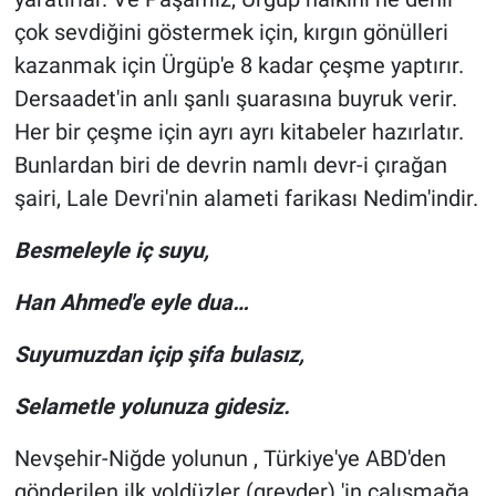
çok sevdiğini göstermek için, kırgın gönülleri
kazanmak için Ürgüp'e 8 kadar çeşme yaptırır.
Dersaadet'in anlı şanlı şuarasına buyruk verir.
Her bir çeşme için ayrı ayrı kitabeler hazırlatır.
Bunlardan biri de devrin namlı devr-i çırağan
şairi, Lale Devri'nin alameti farikası Nedim'indir.
Besmeleyle iç suyu,
Han Ahmed'e eyle dua…
Suyumuzdan içip şifa bulasız,
Selametle yolunuza gidesiz.
Nevşehir-Niğde yolunun , Türkiye'ye ABD'den
gönderilen ilk yoldüzler (greyder) 'in çalışmağa