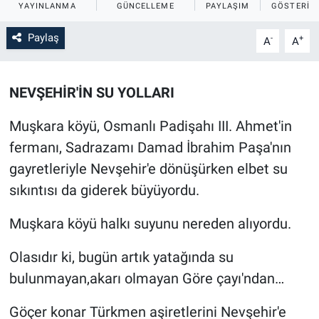
YAYINLANMA
GÜNCELLEME
PAYLAŞIM
GÖSTERIM
Sağlık
İlan - Duyuru- Mesaj
İlan - Duyuru- Mesaj
Paylaş
-
+
A
A
Yerel
Türkiye Gündemi
Türkiye Gündemi
NEVŞEHİR'İN SU YOLLARI
Genel
Sizden Gelenler
Sizden Gelenler
Muşkara köyü, Osmanlı Padişahı III. Ahmet'in
Asayiş
Yaşam
fermanı, Sadrazamı Damad İbrahim Paşa'nın
gayretleriyle Nevşehir'e dönüşürken elbet su
Sağlık
sıkıntısı da giderek büyüyordu.
Eğitim
Muşkara köyü halkı suyunu nereden alıyordu.
Kültür
Olasıdır ki, bugün artık yatağında su
bulunmayan,akarı olmayan Göre çayı'ndan…
3.Sayfa
Göçer konar Türkmen aşiretlerini Nevşehir'e
Medya