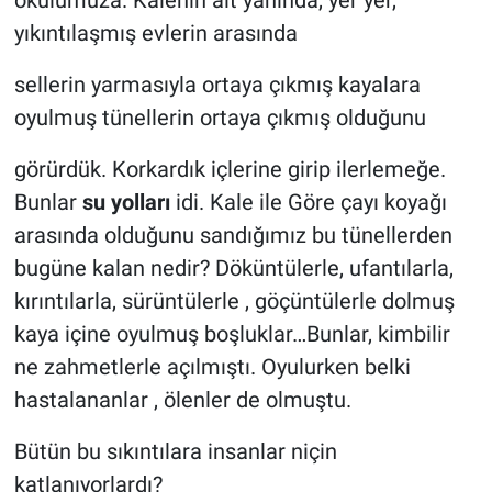
okulumuza. Kalenin alt yanında, yer yer,
Genel
yıkıntılaşmış evlerin arasında
Asayiş
sellerin yarmasıyla ortaya çıkmış kayalara
oyulmuş tünellerin ortaya çıkmış olduğunu
Kültür - Sanat
görürdük. Korkardık içlerine girip ilerlemeğe.
Politika
Bunlar
su yolları
idi. Kale ile Göre çayı koyağı
Magazin
arasında olduğunu sandığımız bu tünellerden
bugüne kalan nedir? Döküntülerle, ufantılarla,
Çevre
kırıntılarla, sürüntülerle , göçüntülerle dolmuş
kaya içine oyulmuş boşluklar…Bunlar, kimbilir
Haberde İnsan
ne zahmetlerle açılmıştı. Oyulurken belki
hastalananlar , ölenler de olmuştu.
Bütün bu sıkıntılara insanlar niçin
katlanıyorlardı?