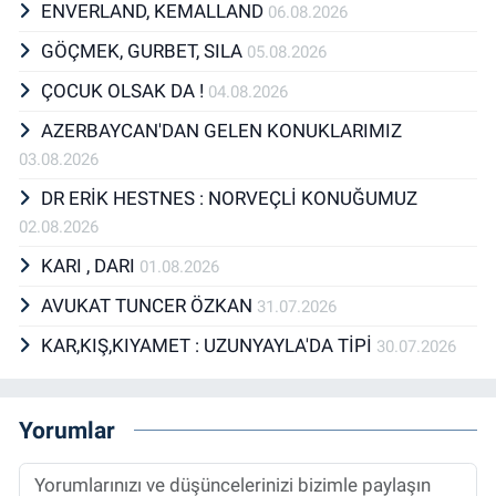
ENVERLAND, KEMALLAND
06.08.2026
GÖÇMEK, GURBET, SILA
05.08.2026
ÇOCUK OLSAK DA !
04.08.2026
AZERBAYCAN'DAN GELEN KONUKLARIMIZ
03.08.2026
DR ERİK HESTNES : NORVEÇLİ KONUĞUMUZ
02.08.2026
KARI , DARI
01.08.2026
AVUKAT TUNCER ÖZKAN
31.07.2026
KAR,KIŞ,KIYAMET : UZUNYAYLA'DA TİPİ
30.07.2026
Yorumlar