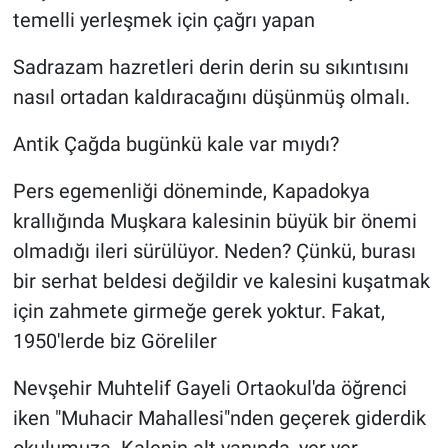
temelli yerleşmek için çağrı yapan
Bilim-Tek
Sadrazam hazretleri derin derin su sıkıntısını
nasıl ortadan kaldıracağını düşünmüş olmalı.
Teknoloji
Antik Çağda bugünkü kale var mıydı?
Röportaj
Pers egemenliği döneminde, Kapadokya
Kayseri
krallığında Muşkara kalesinin büyük bir önemi
olmadığı ileri sürülüyor. Neden? Çünkü, burası
Niğde
bir serhat beldesi değildir ve kalesini kuşatmak
Aksaray
için zahmete girmeğe gerek yoktur. Fakat,
1950'lerde biz Göreliler
Kırşehir
Nevşehir Muhtelif Gayeli Ortaokul'da öğrenci
Yerel
iken "Muhacir Mahallesi"nden geçerek giderdik