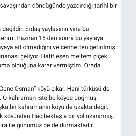
savaşından döndüğünde yazdırdığı tarihi bir
a değildir. Erdaş yaylasının yine bu
terim. Haziran 15 den sonra bu yaylaya
nyaya ait olmadığını ve cennetten getirilmiş
inanası geliyor. Hafif esen meltem çiçek
roma olduğuna karar vermiştim. Orada
“Genc Osman” köyü çıkar. Hani türküsü de
n… O kahraman işte bu köyde doğmuş.
aşka bir kahramanın köyü de uzakta değil.
k köyünden Hacıbektaş a bir yol uzanırmış.
 sıra ile günümüz de de durmaktadır.