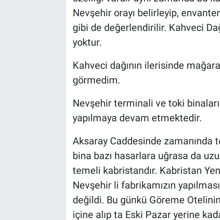
Genel
Nevşehir orayı belirleyip, envanter
gibi de değerlendirilir. Kahveci D
Asayiş
yoktur.
Kültür - Sanat
Kahveci dağının ilerisinde mağara
Politika
görmedim.
Nevşehir terminali ve toki binalar
Magazin
yapılmaya devam etmektedir.
Çevre
Aksaray Caddesinde zamanında teks
Haberde İnsan
bina bazı hasarlara uğrasa da uzun
temeli kabristandır. Kabristan Yen
Nevşehir li fabrikamızın yapılması 
değildi. Bu günkü Göreme Otelini
içine alıp ta Eski Pazar yerine k