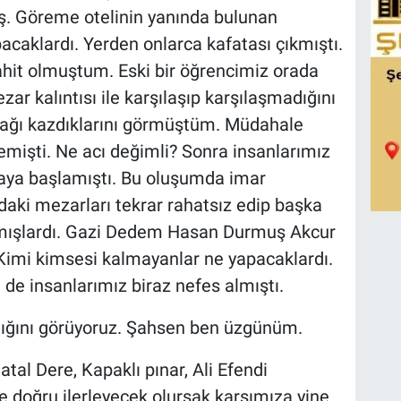
mış. Göreme otelinin yanında bulunan
acaklardı. Yerden onlarca kafatası çıkmıştı.
ahit olmuştum. Eski bir öğrencimiz orada
ar kalıntısı ile karşılaşıp karşılaşmadığını
ağı kazdıklarını görmüştüm. Müdahale
emişti. Ne acı değimli? Sonra insanlarımız
aya başlamıştı. Bu oluşumda imar
daki mezarları tekrar rahatsız edip başka
lmışlardı. Gazi Dedem Hasan Durmuş Akcur
Kimi kimsesi kalmayanlar ne yapacaklardı.
 de insanlarımız biraz nefes almıştı.
ldığını görüyoruz. Şahsen ben üzgünüm.
atal Dere, Kapaklı pınar, Ali Efendi
ne doğru ilerleyecek olursak karşımıza yine