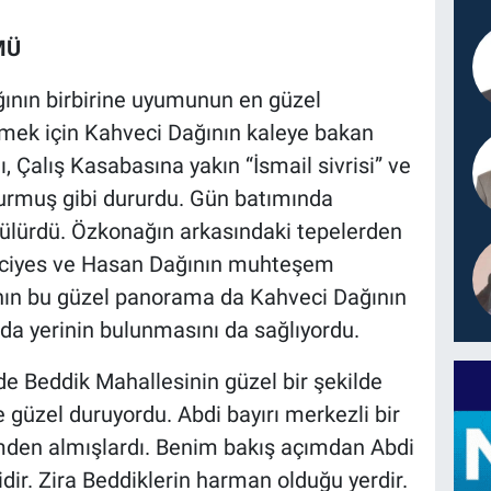
MÜ
ğının birbirine uyumunun en güzel
mek için Kahveci Dağının kaleye bakan
 Çalış Kasabasına yakın “İsmail sivrisi” ve
turmuş gibi dururdu. Gün batımında
örülürdü. Özkonağın arkasındaki tepelerden
rciyes ve Hasan Dağının muhteşem
nın bu güzel panorama da Kahveci Dağının
a yerinin bulunmasını da sağlıyordu.
de Beddik Mahallesinin güzel bir şekilde
e güzel duruyordu. Abdi bayırı merkezli bir
imden almışlardı. Benim bakış açımdan Abdi
idir. Zira Beddiklerin harman olduğu yerdir.