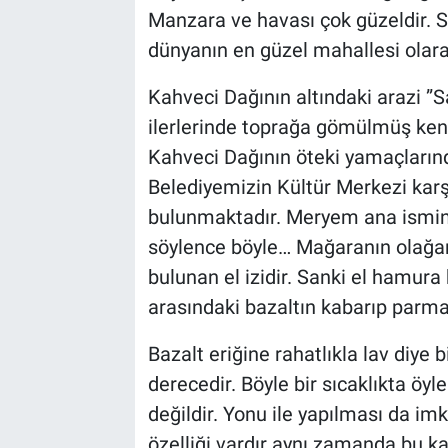
Manzara ve havası çok güzeldir. S
Bilim-Tek
dünyanın en güzel mahallesi olar
Kahveci Dağının altındaki arazi ”Sa
Teknoloji
ilerlerinde toprağa gömülmüş ken
Röportaj
Kahveci Dağının öteki yamaçlarınd
Belediyemizin Kültür Merkezi kar
Kayseri
bulunmaktadır. Meryem ana ismind
söylence böyle… Mağaranın olağan 
Niğde
bulunan el izidir. Sanki el hamura
Aksaray
arasındaki bazaltın kabarıp parma
Bazalt eriğine rahatlıkla lav diye bi
Kırşehir
derecedir. Böyle bir sıcaklıkta ö
Yerel
değildir. Yonu ile yapılması da im
özelliği vardır aynı zamanda bu kada