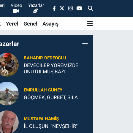
eri
Video
Yazarlar
k
Yerel
Genel
Asayiş
azarlar
BAHADIR DEDEOĞLU
DEVECİLER YÖREMİZDE
UNUTULMUŞ BAZI
MESLEKLER
EMRULLAH GÜNEY
GÖÇMEK, GURBET, SILA
MUSTAFA HAMIŞ
İL OLUŞUN: "NEVŞEHİR"