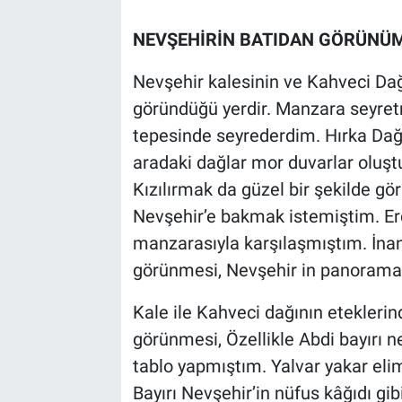
Sağlık
İlan - Duyuru- Mesaj
İlan - Duyuru- Mesaj
NEVŞEHİRİN BATIDAN GÖRÜNÜ
Yerel
Türkiye Gündemi
Türkiye Gündemi
Nevşehir kalesinin ve Kahveci Da
göründüğü yerdir. Manzara seyret
Genel
Sizden Gelenler
Sizden Gelenler
tepesinde seyrederdim. Hırka Dağı,
aradaki dağlar mor duvarlar oluş
Asayiş
Yaşam
Kızılırmak da güzel bir şekilde g
Nevşehir’e bakmak istemiştim. E
Sağlık
manzarasıyla karşılaşmıştım. İna
Eğitim
görünmesi, Nevşehir in panoramad
Kültür
Kale ile Kahveci dağının eteklerin
görünmesi, Özellikle Abdi bayırı n
3.Sayfa
tablo yapmıştım. Yalvar yakar el
Bayırı Nevşehir’in nüfus kâğıdı gib
Medya