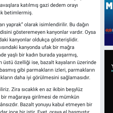
avaşlara katılmış gazi dedem orayı
ak betimlermiş.
rı yaprak” olarak isimlendirilir. Bu dağın
disini gösteremeyen kanyonlar vardır. Oysa
aki kanyonlar oldukça gösterişlidir.
şısındaki kanyonda ufak bir mağra
e yaşlı bir kadın burada yaşarmış,
üstü özelliği ise, bazalt kayaların üzerinde
 basmış gibi parmakların izleri, parmakların
kların daha iyi görülmesini sağlamasıdır.
liriz. Zira sıcaklık en az ikibin beşylüz
yle bir mağaraya girilmesi de mümkün
kânsızdır. Bazalt yonuyu kabul etmeyen bir
r ince bir iştir. Evet, oraya el basmıştır.